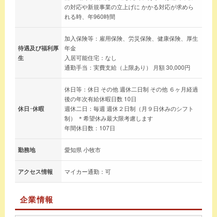
の対応や新規事業の立上げに かかる対応が求めら
れる時、年960時間
加入保険等：雇用保険、労災保険、健康保険、厚生
待遇及び福利厚
年金
生
入居可能住宅：なし
通勤手当：実費支給（上限あり） 月額 30,000円
休日等：休日 その他 週休二日制 その他 ６ヶ月経過
後の年次有給休暇日数 10日
休日･休暇
週休二日：毎週 週休２日制（月９日休みのシフト
制） ＊希望休み最大限考慮します
年間休日数：107日
勤務地
愛知県 小牧市
アクセス情報
マイカー通勤：可
企業情報