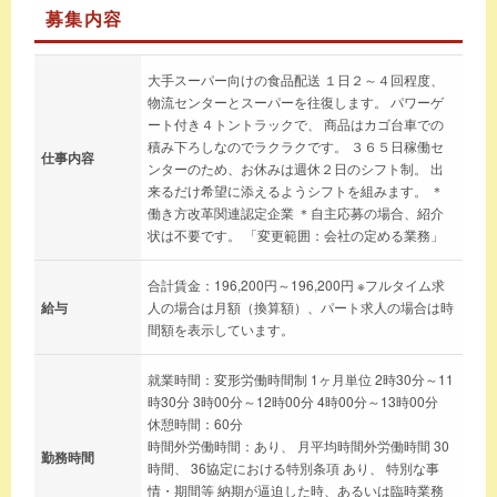
募集内容
大手スーパー向けの食品配送 １日２～４回程度、
物流センターとスーパーを往復します。 パワーゲ
ート付き４トントラックで、 商品はカゴ台車での
積み下ろしなのでラクラクです。 ３６５日稼働セ
仕事内容
ンターのため、お休みは週休２日のシフト制。 出
来るだけ希望に添えるようシフトを組みます。 ＊
働き方改革関連認定企業 ＊自主応募の場合、紹介
状は不要です。 「変更範囲：会社の定める業務」
合計賃金：196,200円～196,200円 ※フルタイム求
給与
人の場合は月額（換算額）、パート求人の場合は時
間額を表示しています。
就業時間：変形労働時間制 1ヶ月単位 2時30分～11
時30分 3時00分～12時00分 4時00分～13時00分
休憩時間：60分
時間外労働時間：あり、 月平均時間外労働時間 30
勤務時間
時間、 36協定における特別条項 あり、 特別な事
情・期間等 納期が逼迫した時、あるいは臨時業務