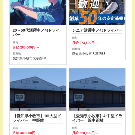
20～50代活躍中／4tドライ
シニア活躍中／4tドライバー
バー
給与
月給 273,500円 ～
給与
月給 265,000円 ～
勤務地
愛知県小牧市大草西88
勤務地
愛知県小牧市大草西88
【愛知県小牧市】10t大型ド
【愛知県小牧市】4t中型ドラ
ライバー 中距離
イバー 近中距離
給与
給与
月給 380,000円 ～
月給 320,000円 ～