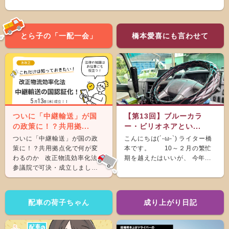
とら子の「一配一会」
橋本愛喜にも言わせて
ついに「中継輸送」が国
【第13回】ブルーカラ
の政策に！？共用拠...
ー・ビリオネアとい...
ついに「中継輸送」が国の政
こんにちは(´-ω-`) ライター橋
策に！？共用拠点化で何が変
本です。 10～２月の繁忙
わるのか 改正物流効率化法が
期を越えたはいいが、 今年...
参議院で可決・成立しまし
た。 &nb...
配車の荷子ちゃん
成り上がり日記