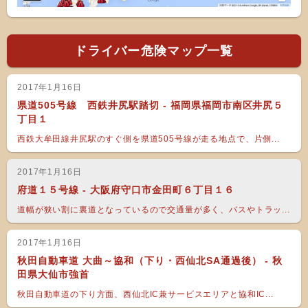
ドライバー危険マップ一覧
2017年1月16日
県道505号線 西鉄井尻駅踏切 - 福岡県福岡市南区井尻５
丁目１
西鉄大牟田線井尻駅のすぐ側を県道505号線が走る地点で、片側...
2017年1月16日
府道１５号線 - 大阪府守口市金田町６丁目１６
道幅が狭い割に裏道となっているので交通量が多く、バスやトラッ...
2017年1月16日
秋田自動車道 大曲～協和（下り・西仙北SA通過後） - 秋
田県大仙市強首
秋田自動車道の下り方面、西仙北IC兼サービスエリアと協和IC...