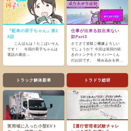
『配車の荷子ちゃん』第2
仕事が出来る奴出来ない
8話
奴Part3
こんばんは！たこぱいそん
さてさて皆様ご機嫌よろしい
です！ 今回の荷子ちゃんは
でしょうか？ 今回は前回の続
電話の着信...
きのトンデモドライバーくん
のお話です。 積み込みを終
え、ホッと...
トラック解体新車
トラドラ総研
実用域に入った小型EVト
【運行管理者試験チャレ