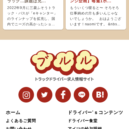
ラック…課題は充...
ンジ企画】毎週1ポ...
2022年9月に三菱ふそうトラ
もういくつ寝ると〜 そろそろ
ック・バスが「eキャンター」
仕事納めの方も多いんじゃな
のラインナップを拡充し、国
いでしょうか。 おはようござ
内でニーズの高かったショー
います！naomiです。 &nbs...
ト＆ナローボディ（G...
ホーム
ドライバー’ｓコンテンツ
よくあるご質問
ドライバー食堂
お問い合わせ
アイツの給与明細