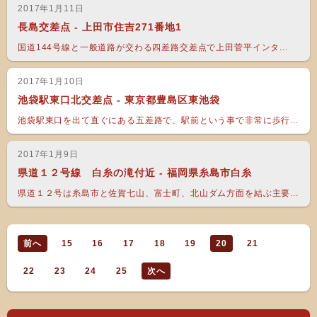
2017年1月11日
長島交差点 - 上田市住吉271番地1
国道144号線と一般道路が交わる四差路交差点で上田菅平インタ...
2017年1月10日
池袋駅東口北交差点 - 東京都豊島区東池袋
池袋駅東口を出て直ぐにある五差路で、駅前という事で非常に歩行...
2017年1月9日
県道１２号線 白糸の滝付近 - 福岡県糸島市白糸
県道１２号は糸島市と佐賀七山、富士町、北山ダム方面を結ぶ主要...
前へ
15
16
17
18
19
20
21
22
23
24
25
次へ