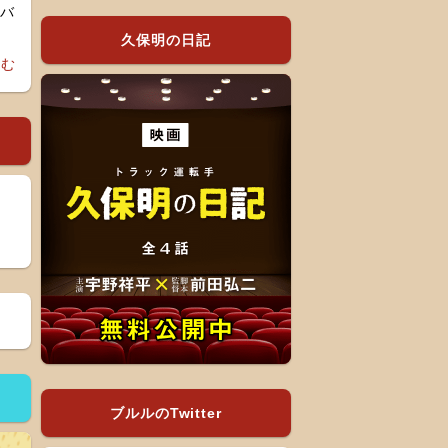
久保明の日記
読む
ブルルのTwitter