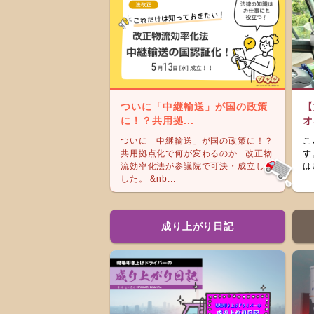
ついに「中継輸送」が国の政策
【
に！？共用拠...
オ
ついに「中継輸送」が国の政策に！？
こ
共用拠点化で何が変わるのか 改正物
す
流効率化法が参議院で可決・成立しま
は
した。 &nb...
成り上がり日記