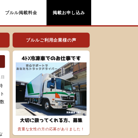
ブルル掲載料金
掲載お申し込み
ブルルご利用企業様の声
1日
時
、ト
、
貴重な女性の方の応募がありました！
な