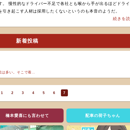
どドライバ
を引き起こす人材は採用したくないというのも本音のようだ。
続きを
新着投稿
は多い。そこで着...
1
2
3
4
5
6
7
橋本愛喜にも言わせて
配車の荷子ちゃん