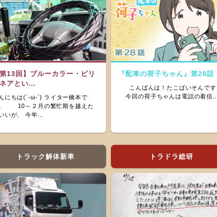
第13回】ブルーカラー・ビリ
『配車の荷子ちゃん』第28話
ネアとい...
こんばんは！たこぱいそんです
今回の荷子ちゃんは電話の着信..
んにちは(´-ω-`) ライター橋本で
。 10～２月の繁忙期を越えた
いいが、 今年...
トラック解体新車
トラドラ総研