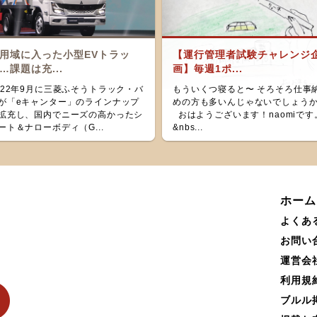
用域に入った小型EVトラッ
【運行管理者試験チャレンジ
…課題は充...
画】毎週1ポ...
022年9月に三菱ふそうトラック・バ
もういくつ寝ると〜 そろそろ仕事
が「eキャンター」のラインナップ
めの方も多いんじゃないでしょう
拡充し、国内でニーズの高かったシ
おはようございます！naomiです
ート＆ナローボディ（G...
&nbs...
ホーム
よくあ
お問い
運営会
利用規
ブルル