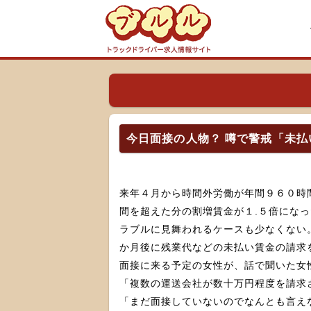
今日面接の人物？ 噂で警戒「未
来年４月から時間外労働が年間９６０時
間を超えた分の割増賃金が１.５倍にな
ラブルに見舞われるケースも少なくない。 雑貨輸送を展開する大阪府岸和田市の運送事業者。「勤め始
か月後に残業代などの未払い賃金の請求
面接に来る予定の女性が、話で聞いた女
「複数の運送会社が数十万円程度を請求
「まだ面接していないのでなんとも言え