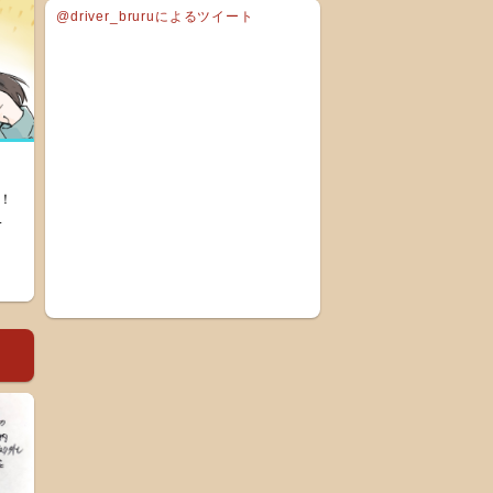
@driver_bruruによるツイート
！
.