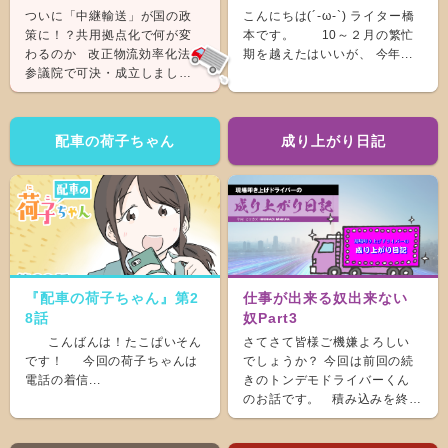
ついに「中継輸送」が国の政
こんにちは(´-ω-`) ライター橋
策に！？共用拠点化で何が変
本です。 10～２月の繁忙
わるのか 改正物流効率化法が
期を越えたはいいが、 今年...
参議院で可決・成立しまし
た。 &nb...
配車の荷子ちゃん
成り上がり日記
『配車の荷子ちゃん』第2
仕事が出来る奴出来ない
8話
奴Part3
こんばんは！たこぱいそん
さてさて皆様ご機嫌よろしい
です！ 今回の荷子ちゃんは
でしょうか？ 今回は前回の続
電話の着信...
きのトンデモドライバーくん
のお話です。 積み込みを終
え、ホッと...