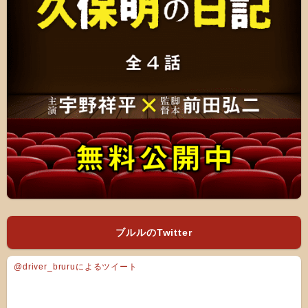
ブルルのTwitter
@driver_bruruによるツイート