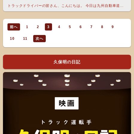
トラックドライバーの皆さん、こんにちは。 今日は九州自動車道...
前へ
1
2
3
4
5
6
7
8
9
10
11
次へ
久保明の日記