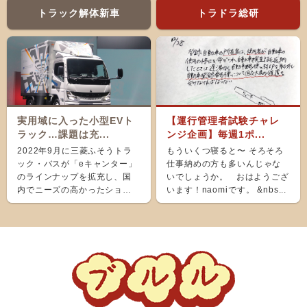
トラック解体新車
トラドラ総研
実用域に入った小型EVト
【運行管理者試験チャレ
ラック…課題は充...
ンジ企画】毎週1ポ...
2022年9月に三菱ふそうトラ
もういくつ寝ると〜 そろそろ
ック・バスが「eキャンター」
仕事納めの方も多いんじゃな
のラインナップを拡充し、国
いでしょうか。 おはようござ
内でニーズの高かったショー
います！naomiです。 &nbs...
ト＆ナローボディ（G...