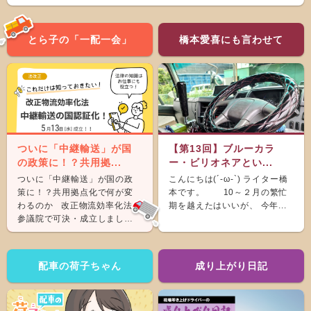
とら子の「一配一会」
橋本愛喜にも言わせて
ついに「中継輸送」が国
【第13回】ブルーカラ
の政策に！？共用拠...
ー・ビリオネアとい...
ついに「中継輸送」が国の政
こんにちは(´-ω-`) ライター橋
策に！？共用拠点化で何が変
本です。 10～２月の繁忙
わるのか 改正物流効率化法が
期を越えたはいいが、 今年...
参議院で可決・成立しまし
た。 &nb...
配車の荷子ちゃん
成り上がり日記