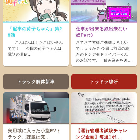
『配車の荷子ちゃん』第2
仕事が出来る奴出来ない
8話
奴Part3
こんばんは！たこぱいそん
さてさて皆様ご機嫌よろしい
です！ 今回の荷子ちゃんは
でしょうか？ 今回は前回の続
電話の着信...
きのトンデモドライバーくん
のお話です。 積み込みを終
え、ホッと...
トラック解体新車
トラドラ総研
実用域に入った小型EVト
【運行管理者試験チャレ
ラック…課題は充...
ンジ企画】毎週1ポ...