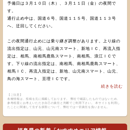
予備日は３月１０日（木）、３月１１日（金）の夜間で
す。
通行止め中は、国道６号、国道１１５号、国道１１３号
へ、迂回してください。
この夜間通行止めには乗り継ぎ調整があります。上り線の
流出指定は、山元、山元南スマート、新地ＩＣ、再流入指
定は、相馬、南相馬鹿島スマート、南相馬、浪江ＩＣで
す。下り線の流出指定は、南相馬、南相馬鹿島スマート、
相馬ＩＣ、再流入指定は、新地、山元南スマート、山元、
鳥の海スマート、亘理ＩＣです。
続きを読む
【ご注意】
各種情報は、投稿を元に掲載しております。 弊社で確認したものではないため、
参考程度にお考えいただき自己の責任と判断でご利用下さい。 本サイトを利用し
たことに関連して生ずる損害について、弊社では一切責任を負いません。