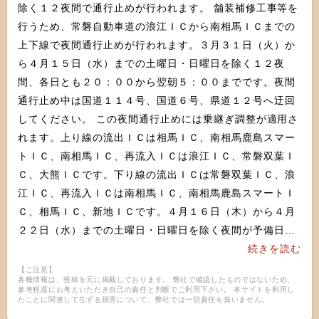
除く１２夜間で通行止めが行われます。 舗装補修工事等を
行うため、常磐自動車道の浪江ＩＣから南相馬ＩＣまでの
上下線で夜間通行止めが行われます。３月３１日（火）か
ら４月１５日（水）までの土曜日・日曜日を除く１２夜
間、各日とも２０：００から翌朝５：００までです。夜間
通行止め中は国道１１４号、国道６号、県道１２号へ迂回
してください。 この夜間通行止めには乗継ぎ調整が適用さ
れます。上り線の流出ＩＣは相馬ＩＣ、南相馬鹿島スマー
トＩＣ、南相馬ＩＣ、再流入ＩＣは浪江ＩＣ、常磐双葉Ｉ
Ｃ、大熊ＩＣです。下り線の流出ＩＣは常磐双葉ＩＣ、浪
江ＩＣ、再流入ＩＣは南相馬ＩＣ、南相馬鹿島スマートＩ
Ｃ、相馬ＩＣ、新地ＩＣです。４月１６日（木）から４月
２２日（水）までの土曜日・日曜日を除く夜間が予備日に
なっています。 それでは、いってらっしゃい。
続きを読む
【ご注意】
各種情報は、投稿を元に掲載しております。 弊社で確認したものではないため、
参考程度にお考えいただき自己の責任と判断でご利用下さい。 本サイトを利用し
たことに関連して生ずる損害について、弊社では一切責任を負いません。