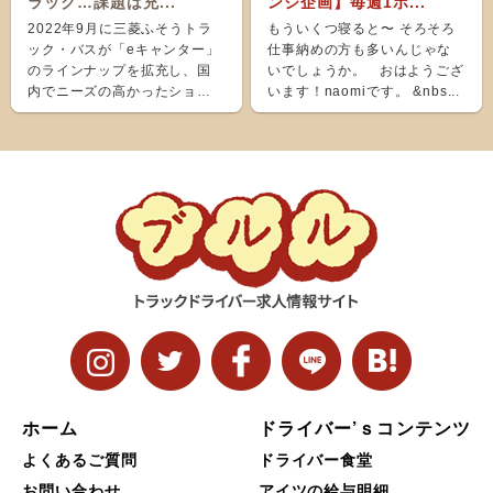
ラック…課題は充...
ンジ企画】毎週1ポ...
2022年9月に三菱ふそうトラ
もういくつ寝ると〜 そろそろ
ック・バスが「eキャンター」
仕事納めの方も多いんじゃな
のラインナップを拡充し、国
いでしょうか。 おはようござ
内でニーズの高かったショー
います！naomiです。 &nbs...
ト＆ナローボディ（G...
ホーム
ドライバー’ｓコンテンツ
よくあるご質問
ドライバー食堂
お問い合わせ
アイツの給与明細