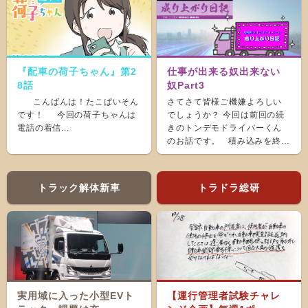
『配車の荷子ちゃん』第2
仕事が出来る奴出来ない
8話
奴Part3
こんばんは！たこぱいそん
さてさて皆様ご機嫌よろしい
です！ 今回の荷子ちゃんは
でしょうか？ 今回は前回の続
電話の着信...
きのトンデモドライバーくん
のお話です。 積み込みを終
え、ホッと...
トラック解体新車
トラドラ総研
実用域に入った小型EVト
【運行管理者試験チャレ