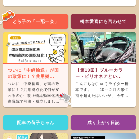
とら子の「一配一会」
橋本愛喜にも言わせて
ついに「中継輸送」が国
【第13回】ブルーカラ
の政策に！？共用拠...
ー・ビリオネアとい...
ついに「中継輸送」が国の政
こんにちは(´-ω-`) ライター橋
策に！？共用拠点化で何が変
本です。 10～２月の繁忙
わるのか 改正物流効率化法が
期を越えたはいいが、 今年...
参議院で可決・成立しまし
た。 &nb...
配車の荷子ちゃん
成り上がり日記