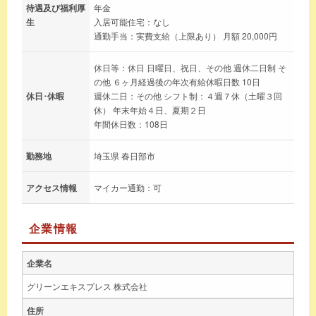
待遇及び福利厚
年金
生
入居可能住宅：なし
通勤手当：実費支給（上限あり） 月額 20,000円
休日等：休日 日曜日、祝日、その他 週休二日制 そ
の他 ６ヶ月経過後の年次有給休暇日数 10日
休日･休暇
週休二日：その他 シフト制：４週７休（土曜３回
休） 年末年始４日、夏期２日
年間休日数：108日
勤務地
埼玉県 春日部市
アクセス情報
マイカー通勤：可
企業情報
企業名
グリーンエキスプレス 株式会社
住所