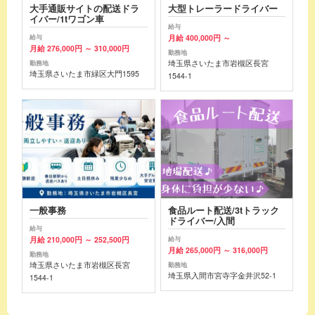
大手通販サイトの配送ドラ
大型トレーラードライバー
イバー/1tワゴン車
給与
月給 400,000円 ～
給与
月給 276,000円 ～ 310,000円
勤務地
埼玉県さいたま市岩槻区長宮
勤務地
埼玉県さいたま市緑区大門1595
1544-1
一般事務
食品ルート配送/3tトラック
ドライバー/入間
給与
月給 210,000円 ～ 252,500円
給与
月給 265,000円 ～ 316,000円
勤務地
埼玉県さいたま市岩槻区長宮
勤務地
埼玉県入間市宮寺字金井沢52-1
1544-1