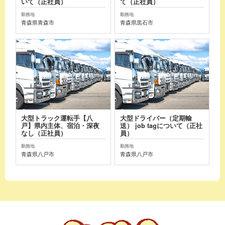
いて（正社員）
て（正社員）
勤務地
勤務地
青森県青森市
青森県黒石市
大型トラック運転手【八
大型ドライバー（定期輸
戸】県内主体、宿泊・深夜
送） job tagについて（正社
なし（正社員）
員）
勤務地
勤務地
青森県八戸市
青森県八戸市