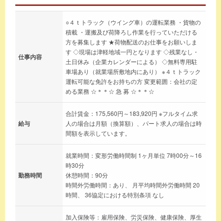
○４ｔトラック（ウイング車）の運転業務 ・貨物の
積載 ・運搬及び荷降ろし作業を行っていただける
方を募集します ★荷物配送のお仕事をお願いしま
す ◇現場は津軽地域一円となります ◇残業なし・
仕事内容
土日休み（企業カレンダーによる） ◇無料専用駐
車場あり（就業場所敷地内にあり） ※４ｔトラック
運転可能な免許をお持ちの方 変更範囲：会社の定
める業務 ☆＊＊☆ 急 募 ☆＊＊☆
合計賃金：175,560円～183,920円 ※フルタイム求
給与
人の場合は月額（換算額）、パート求人の場合は時
間額を表示しています。
就業時間：変形労働時間制 1ヶ月単位 7時00分～16
時30分
勤務時間
休憩時間：90分
時間外労働時間：あり、 月平均時間外労働時間 20
時間、 36協定における特別条項 なし
加入保険等：雇用保険、労災保険、健康保険、厚生