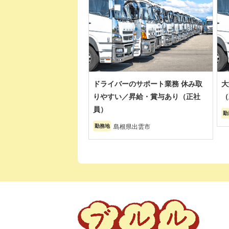
ドライバーのサポート業務 休み取
大
りやすい／昇給・賞与あり（正社
（
員）
勤
島根県出雲市
勤務地