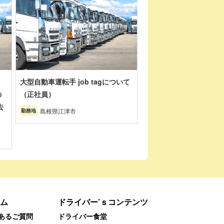
大型自動車運転手 job tagについて
の
（正社員）
去
島根県江津市
勤務地
ム
ドライバー’ｓコンテンツ
あるご質問
ドライバー食堂