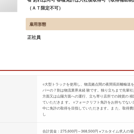
（ＡＴ限定不可）
雇用形態
正社員
○大型トラックを使用し、物流拠点間の夜間長距離輸送を
バーの７割は物流業界未経 験です。独り立ちまで先輩社
方面又は山陽方面への運行、立ち寄り店所での雑貨の 
ていただきま す。 ○フォークリフト免許をお持ちでな
中に免許の取得を目指していただきます。ま た、取得費
し
合計賃金：275,600円～368,500円 ※フルタイム