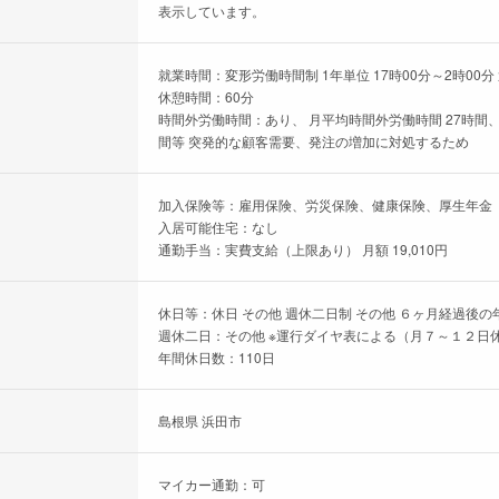
表示しています。
就業時間：変形労働時間制 1年単位 17時00分～2時00
休憩時間：60分
時間外労働時間：あり、 月平均時間外労働時間 27時間、
間等 突発的な顧客需要、発注の増加に対処するため
加入保険等：雇用保険、労災保険、健康保険、厚生年金
入居可能住宅：なし
通勤手当：実費支給（上限あり） 月額 19,010円
休日等：休日 その他 週休二日制 その他 ６ヶ月経過後の
週休二日：その他 ※運行ダイヤ表による（月７～１２日
年間休日数：110日
島根県 浜田市
マイカー通勤：可