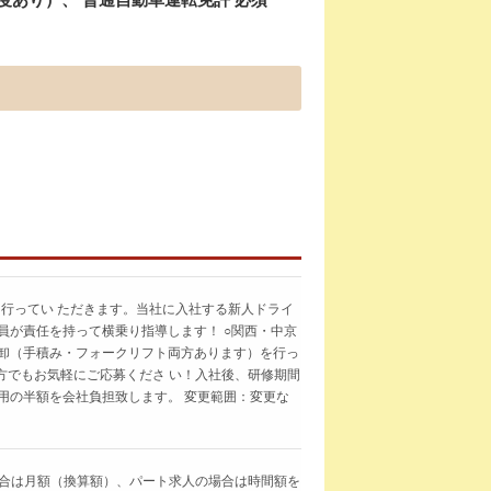
行ってい ただきます。当社に入社する新人ドライ
員が責任を持って横乗り指導します！ ○関西・中京
積卸（手積み・フォークリフト両方あります）を行っ
い方でもお気軽にご応募くださ い！入社後、研修期間
用の半額を会社負担致します。 変更範囲：変更な
求人の場合は月額（換算額）、パート求人の場合は時間額を