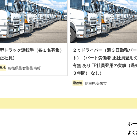
型トラック運転手（各１名募集）
２ｔドライバー（週３日勤務パー
正社員）
ト）（パート労働者 正社員登用
有無 あり 正社員登用の実績（過
島根県邑智郡邑南町
務地
３年間） なし）
島根県安来市
勤務地
ホー
よく