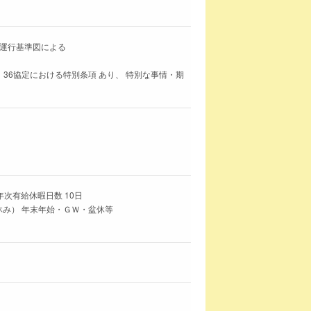
分 運行基準図による
 36協定における特別条項 あり、 特別な事情・期
年次有給休暇日数 10日
休み） 年末年始・ＧＷ・盆休等