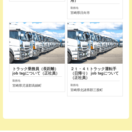
用）
勤務地
宮崎県日向市
トラック乗務員（長距離）
２ｔ・４ｔトラック運転手
job tagについて（正社員）
（日帰り） job tagについて
（正社員）
勤務地
宮崎県児湯郡高鍋町
勤務地
宮崎県北諸県郡三股町