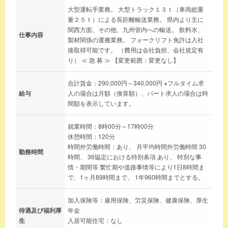
大型運転手業務。 大型トラック１３ｔ（車両総重
量２５ｔ）による長距離輸送業務。 県内より主に
関西方面。その他、九州管内への輸送。 飲料水、
仕事内容
製材関係の運搬業務。 フォークリフト免許は入社
後取得可能です。 （費用は会社負担、会社規定有
り） ≪ 急 募 ≫ 【変更範囲：変更なし】
合計賃金：290,000円～340,000円 ※フルタイム求
給与
人の場合は月額（換算額）、パート求人の場合は時
間額を表示しています。
就業時間：8時00分～17時00分
休憩時間：120分
時間外労働時間：あり、 月平均時間外労働時間 30
勤務時間
時間、 36協定における特別条項 あり、 特別な事
情・期間等 繁忙期や道路事情等により1日8時間ま
で、1ヶ月89時間まで、 1年960時間までとする。
加入保険等：雇用保険、労災保険、健康保険、厚生
待遇及び福利厚
年金
生
入居可能住宅：なし