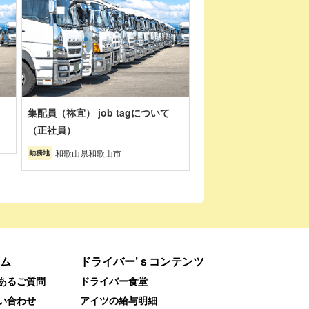
集配員（祢宜） job tagについて
（正社員）
和歌山県和歌山市
勤務地
ム
ドライバー’ｓコンテンツ
あるご質問
ドライバー食堂
い合わせ
アイツの給与明細