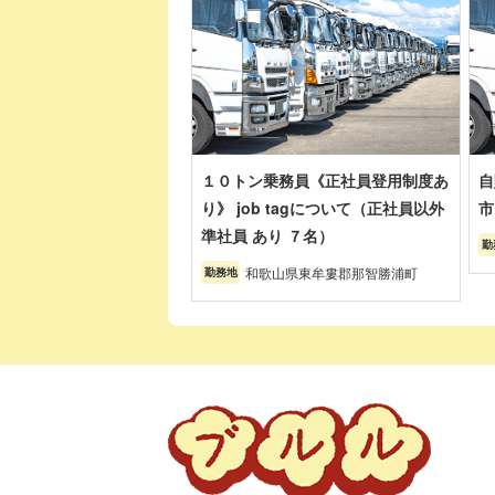
１０トン乗務員《正社員登用制度あ
自
り》 job tagについて（正社員以外
市
準社員 あり ７名）
勤
和歌山県東牟婁郡那智勝浦町
勤務地