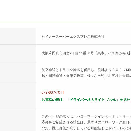
セイノースーパーエクスプレス株式会社
大阪府門真市四宮2丁目11番50号「巣本」バス停 から 徒
航空輸送とトラック輸送を併用し、発地より８００ＫＭ
越・国際輸送・倉庫業務等、様々な分野でお客様に最適
072-887-7011
お電話の際は、「ドライバー求人サイト ブルル」を見た
このページの求人は、ハローワークインターネットサー
応募をご希望される場合は、最寄りのハローワーク窓口
なお、既に募集が終了している可能性もございますので