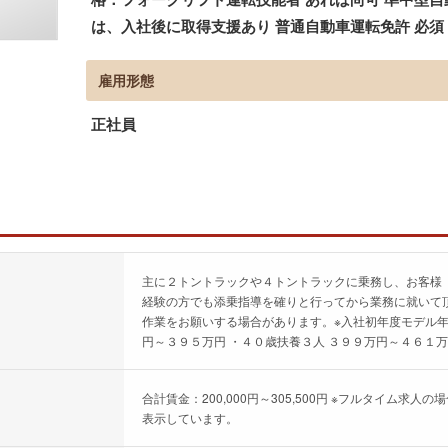
は、入社後に取得支援あり 普通自動車運転免許 必
雇用形態
正社員
主に２トントラックや４トントラックに乗務し、お客様
経験の方でも添乗指導を確りと行ってから業務に就いて
作業をお願いする場合があります。※入社初年度モデル年
円～３９５万円 ・４０歳扶養３人 ３９９万円～４６１
合計賃金：200,000円～305,500円 ※フルタイム
表示しています。