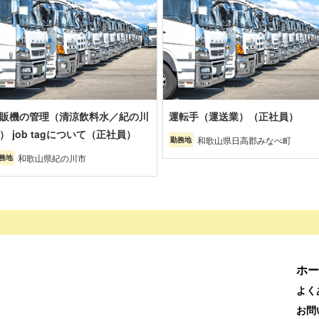
販機の管理（清涼飲料水／紀の川
運転手（運送業）（正社員）
） job tagについて（正社員）
和歌山県日高郡みなべ町
勤務地
和歌山県紀の川市
務地
ホー
よく
お問