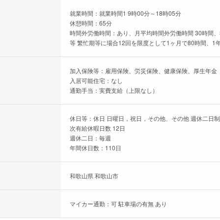
就業時間：就業時間1 9時00分～18時05分
休憩時間：65分
時間外労働時間：あり、月平均時間外労働時間 30時間、
等 繁忙期等に場合12回を限度として1ヶ月で80時間、1
加入保険等：雇用保険、労災保険、健康保険、厚生年金
入居可能住宅：なし
通勤手当：実費支給（上限なし）
休日等：休日 日曜日，祝日，その他、その他 週休二日
次有給休暇日数 12日
週休二日：毎週
年間休日数：110日
和歌山県 和歌山市
マイカー通勤：可 駐車場の有無 あり