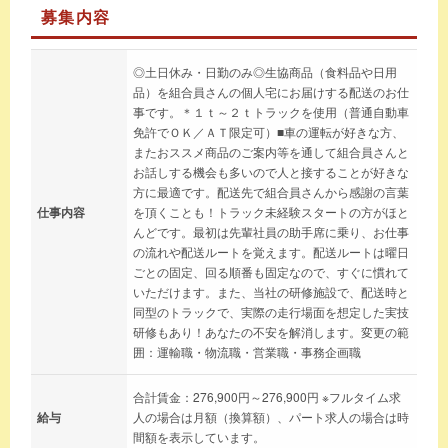
募集内容
◎土日休み・日勤のみ◎生協商品（食料品や日用
品）を組合員さんの個人宅にお届けする配送のお仕
事です。＊１ｔ～２ｔトラックを使用（普通自動車
免許でＯＫ／ＡＴ限定可）■車の運転が好きな方、
またおススメ商品のご案内等を通して組合員さんと
お話しする機会も多いので人と接することが好きな
方に最適です。配送先で組合員さんから感謝の言葉
仕事内容
を頂くことも！トラック未経験スタートの方がほと
んどです。最初は先輩社員の助手席に乗り、お仕事
の流れや配送ルートを覚えます。配送ルートは曜日
ごとの固定、回る順番も固定なので、すぐに慣れて
いただけます。また、当社の研修施設で、配送時と
同型のトラックで、実際の走行場面を想定した実技
研修もあり！あなたの不安を解消します。変更の範
囲：運輸職・物流職・営業職・事務企画職
合計賃金：276,900円～276,900円 ※フルタイム求
給与
人の場合は月額（換算額）、パート求人の場合は時
間額を表示しています。