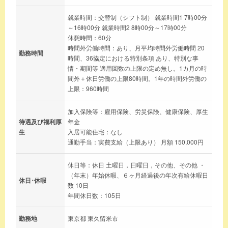
就業時間：交替制（シフト制） 就業時間1 7時00分
～16時00分 就業時間2 8時00分～17時00分
休憩時間：60分
時間外労働時間：あり、月平均時間外労働時間 20
勤務時間
時間、36協定における特別条項 あり、特別な事
情・期間等 適用回数の上限の定め無し。1カ月の時
間外＋休日労働の上限80時間。1年の時間外労働の
上限：960時間
加入保険等：雇用保険、労災保険、健康保険、厚生
待遇及び福利厚
年金
生
入居可能住宅：なし
通勤手当：実費支給（上限あり） 月額 150,000円
休日等：休日 土曜日，日曜日，その他、その他 ・
（年末）年始休暇、６ヶ月経過後の年次有給休暇日
休日･休暇
数 10日
年間休日数：105日
勤務地
東京都 東久留米市