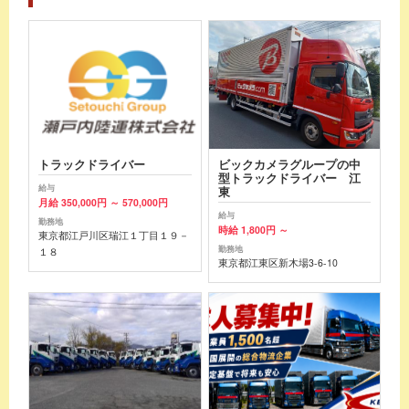
トラックドライバー
ビックカメラグループの中
型トラックドライバー 江
給与
東
月給 350,000円 ～ 570,000円
給与
勤務地
時給 1,800円 ～
東京都江戸川区瑞江１丁目１９－
勤務地
１８
東京都江東区新木場3-6-10