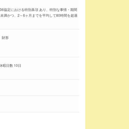
36協定における特別条項 あり、特別な事情・期間
間未満かつ、2～6ヶ月までを平均して80時間を超過
、財形
暇日数 10日