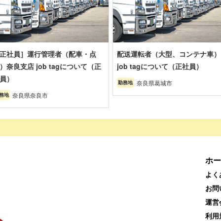
正社員］運行管理者（配車・点
配送運転者（大型、コンテナ車）
）奈良支店 job tagについて（正
job tagについて（正社員）
員）
奈良県葛城市
勤務地
奈良県奈良市
務地
ホー
よく
お問
運営
利用