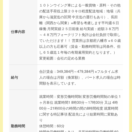
１０トンウイング車による一般貨物・原料・その他
の配送手荷役上限２０キロ程度配送地域：地場（兵
庫から滋賀迄の区間 中京迄の運行もあり）、長距
離（関西から関東）※希望を考慮します平均週６日
稼働 月間実績２５日前後 給与実績：総額３８万円
仕事内容
～４８万円フォークリフト免許は会社負担で取得し
ていただけます！！ 営業所は京都府八幡市 ※６０歳
以上の方も応募可（賃金・勤務時間等は同条件。但
し６５歳迄１年毎の有期雇用契約となります。）
変更範囲：会社の定める業務
合計賃金：349,384円～479,384円 ※フルタイム求
給与
人の場合は月額（換算額）、パート求人の場合は時
間額を表示しています。
就業時間：変形労働時間制 変形労働時間制の単位 1
ヶ月単位 就業時間1 8時30分～17時30分 又は 4時
00分～21時00分の時間の間の8時間程度 就業時間
に関する特記事項 配送先により始業時間に変動あ
り
勤務時間
休憩時間：60分
時間外労働時間：あり、月平均時間外労働時間 60