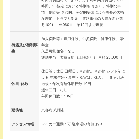
時間、36協定における特別条項 あり、特別な事
情・期間等 季節的、突発的要因による需要の大幅
な増加、トラブル対応、道路事情の大幅な変化等、
月100Ｈ、年960Ｈ、年12回まで延長
加入保険等：雇用保険、労災保険、健康保険、厚生
待遇及び福利厚
年金
生
入居可能住宅：なし
通勤手当：実費支給（上限あり） 月額 20,000円
休日等：休日 日曜日，その他、その他 シフト制に
よる 年末年始・夏季・ＧＷは、休み。、６ヶ月経
休日･休暇
過後の年次有給休暇日数 10日
週休二日：なし
年間休日数：105日
勤務地
京都府 八幡市
アクセス情報
マイカー通勤：可 駐車場の有無 あり