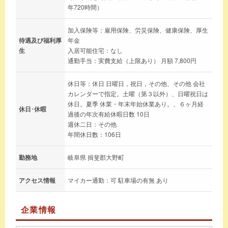
年720時間）
加入保険等：雇用保険、労災保険、健康保険、厚生
待遇及び福利厚
年金
生
入居可能住宅：なし
通勤手当：実費支給（上限あり） 月額 7,800円
休日等：休日 日曜日，祝日，その他、その他 会社
カレンダーで指定。土曜（第３以外）、日曜祝日は
休日。夏季 休業・年末年始休業あり。、６ヶ月経
休日･休暇
過後の年次有給休暇日数 10日
週休二日：その他
年間休日数：106日
勤務地
岐阜県 揖斐郡大野町
アクセス情報
マイカー通勤：可 駐車場の有無 あり
企業情報