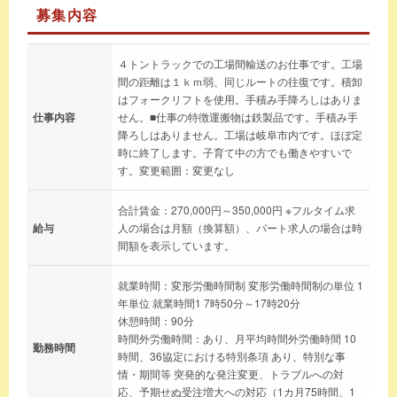
募集内容
４トントラックでの工場間輸送のお仕事です。工場
間の距離は１ｋｍ弱、同じルートの往復です。積卸
はフォークリフトを使用。手積み手降ろしはありま
仕事内容
せん。■仕事の特徴運搬物は鉄製品です。手積み手
降ろしはありません。工場は岐阜市内です。ほぼ定
時に終了します。子育て中の方でも働きやすいで
す。変更範囲：変更なし
合計賃金：270,000円～350,000円 ※フルタイム求
給与
人の場合は月額（換算額）、パート求人の場合は時
間額を表示しています。
就業時間：変形労働時間制 変形労働時間制の単位 1
年単位 就業時間1 7時50分～17時20分
休憩時間：90分
時間外労働時間：あり、月平均時間外労働時間 10
勤務時間
時間、36協定における特別条項 あり、特別な事
情・期間等 突発的な発注変更、トラブルへの対
応、予期せぬ受注増大への対応（1カ月75時間、1