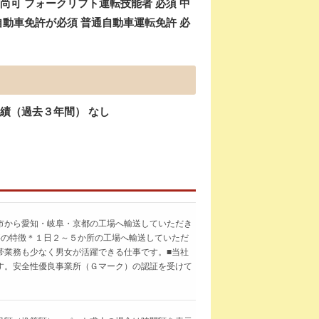
尚可 フォークリフト運転技能者 必須 中
自動車免許が必須 普通自動車運転免許 必
実績（過去３年間） なし
市から愛知・岐阜・京都の工場へ輸送していただき
事の特徴＊１日２～５か所の工場へ輸送していただ
帯業務も少なく男女が活躍できる仕事です。■当社
す。安全性優良事業所（Ｇマーク）の認証を受けて