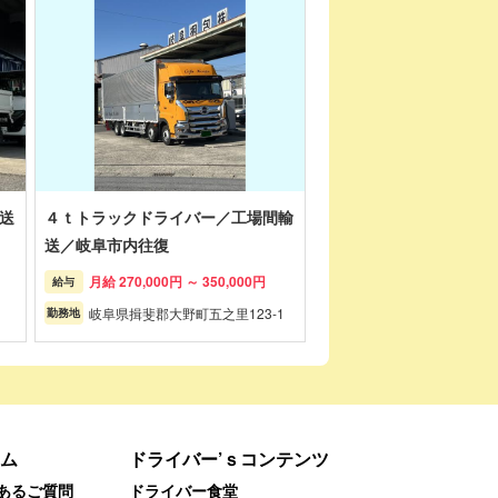
送
４ｔトラックドライバー／工場間輸
送／岐阜市内往復
月給 270,000円 ～ 350,000円
給与
岐阜県揖斐郡大野町五之里123-1
勤務地
ム
ドライバー’ｓコンテンツ
あるご質問
ドライバー食堂