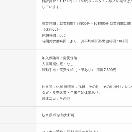
合計賃金：1,154円～1,160円 ※フルタイム求人の
しています。
就業時間：就業時間1 7時00分～16時00分 就業時間に関
（休憩60分）
休憩時間：60分
時間外労働時間：あり、月平均時間外労働時間 10時間、
加入保険等：労災保険
入居可能住宅：なし
通勤手当：実費支給（上限あり） 月額 7,800円
休日等：休日 日曜日，祝日，その他、その他 会社カレ
ＧＷ・夏季休業・年末年始休業あり。
週休二日：その他
岐阜県 揖斐郡大野町
マイカー通勤：可 駐車場の有無 あり