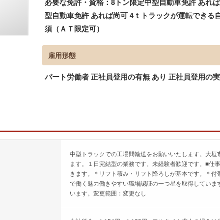
必要な免許・資格：8トン限定中型自動車免許 あれば
型自動車免許 あれば尚可 4ｔトラックが運転できる
須（ＡＴ限定可）
雇用形態
パート労働者 正社員登用の有無 あり 正社員登用の
中型トラックでの工場間輸送をお願いいたします。大垣
ます。１日完結型の業務です。未経験者歓迎です。■仕
きます。＊リフト積み・リフト降ろしが基本です。＊付
で働く魅力働きやすい職場認証の一つ星を取得していま
います。変更範囲：変更なし