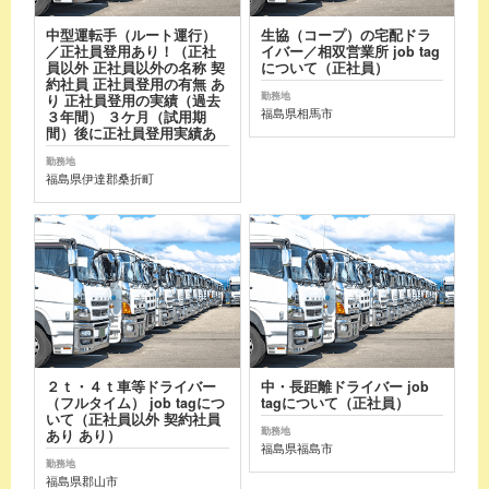
中型運転手（ルート運行）
生協（コープ）の宅配ドラ
／正社員登用あり！（正社
イバー／相双営業所 job tag
員以外 正社員以外の名称 契
について（正社員）
約社員 正社員登用の有無 あ
勤務地
り 正社員登用の実績（過去
福島県相馬市
３年間） ３ケ月（試用期
間）後に正社員登用実績あ
勤務地
福島県伊達郡桑折町
２ｔ・４ｔ車等ドライバー
中・長距離ドライバー job
（フルタイム） job tagにつ
tagについて（正社員）
いて（正社員以外 契約社員
勤務地
あり あり）
福島県福島市
勤務地
福島県郡山市