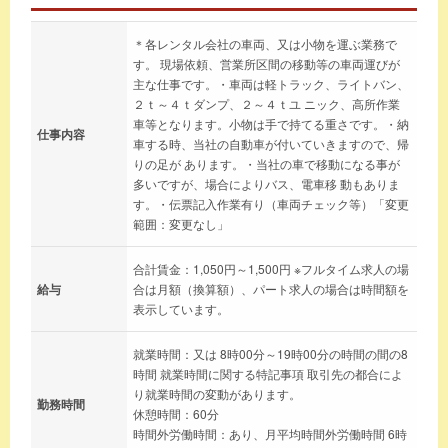
＊各レンタル会社の車両、又は小物を運ぶ業務で
す。 現場依頼、営業所区間の移動等の車両運びが
主な仕事です。・車両は軽トラック、ライトバン、
２ｔ～４ｔダンプ、２～４ｔユ ニック、高所作業
車等となります。小物は手で持てる重さです。・納
仕事内容
車する時、当社の自動車が付いていきますので、帰
りの足が あります。・当社の車で移動になる事が
多いですが、場合によりバス、電車移 動もありま
す。・伝票記入作業有り（車両チェック等）「変更
範囲：変更なし」
合計賃金：1,050円～1,500円 ※フルタイム求人の場
給与
合は月額（換算額）、パート求人の場合は時間額を
表示しています。
就業時間：又は 8時00分～19時00分の時間の間の8
時間 就業時間に関する特記事項 取引先の都合によ
り就業時間の変動があります。
勤務時間
休憩時間：60分
時間外労働時間：あり、月平均時間外労働時間 6時