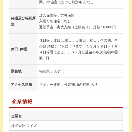
間、36協定における特別条項 なし
加入保険等：労災保険
待遇及び福利厚
入居可能住宅：なし
生
通勤手当：実費支給（上限あり） 月額 10,000円
休日等：休日 土曜日，日曜日，祝日，その他、そ
の他 勤務シフトによります（１２月２９日～１月
休日･休暇
４日等暦による）、６ヶ月経過後の年次有給休暇日
数 3日
勤務地
福島県 いわき市
アクセス情報
マイカー通勤：可 駐車場の有無 あり
企業情報
企業名
株式会社 ワイズ