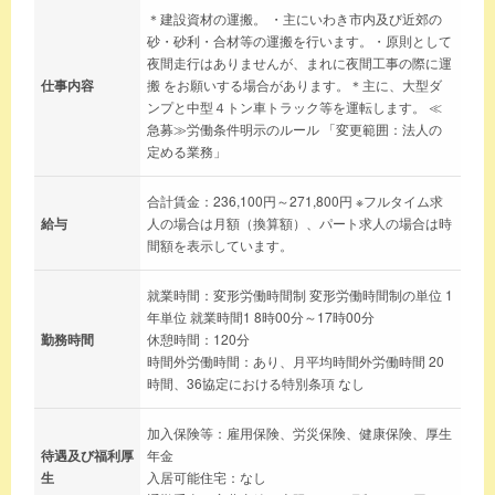
＊建設資材の運搬。 ・主にいわき市内及び近郊の
砂・砂利・合材等の運搬を行います。・原則として
夜間走行はありませんが、まれに夜間工事の際に運
仕事内容
搬 をお願いする場合があります。＊主に、大型ダ
ンプと中型４トン車トラック等を運転します。 ≪
急募≫労働条件明示のルール 「変更範囲：法人の
定める業務」
合計賃金：236,100円～271,800円 ※フルタイム求
給与
人の場合は月額（換算額）、パート求人の場合は時
間額を表示しています。
就業時間：変形労働時間制 変形労働時間制の単位 1
年単位 就業時間1 8時00分～17時00分
勤務時間
休憩時間：120分
時間外労働時間：あり、月平均時間外労働時間 20
時間、36協定における特別条項 なし
加入保険等：雇用保険、労災保険、健康保険、厚生
待遇及び福利厚
年金
生
入居可能住宅：なし