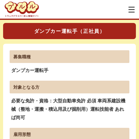
ダンプカー運転手（正社員）
募集職種
ダンプカー運転手
対象となる方
必要な免許・資格：大型自動車免許 必須 車両系建設機
械（整地・運搬・積込用及び掘削用）運転技能者 あれ
ば尚可
雇用形態