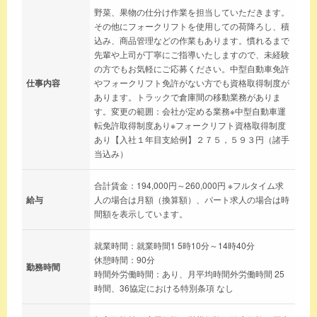
野菜、果物の仕分け作業を担当していただきます。
その他にフォークリフトを使用しての荷降ろし、積
込み、商品管理などの作業もあります。慣れるまで
先輩や上司が丁寧にご指導いたしますので、未経験
の方でもお気軽にご応募ください。中型自動車免許
仕事内容
やフォークリフト免許がない方でも資格取得制度が
あります。トラックで倉庫間の移動業務がありま
す。変更の範囲：会社が定める業務※中型自動車運
転免許取得制度あり※フォークリフト資格取得制度
あり【入社１年目支給例】２７５，５９３円（諸手
当込み）
合計賃金：194,000円～260,000円 ※フルタイム求
給与
人の場合は月額（換算額）、パート求人の場合は時
間額を表示しています。
就業時間：就業時間1 5時10分～14時40分
休憩時間：90分
勤務時間
時間外労働時間：あり、月平均時間外労働時間 25
時間、36協定における特別条項 なし