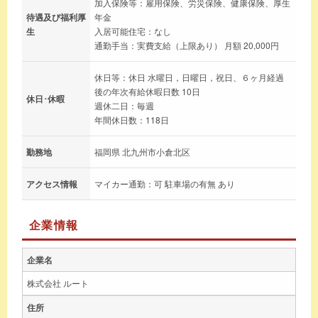
加入保険等：雇用保険、労災保険、健康保険、厚生
待遇及び福利厚
年金
生
入居可能住宅：なし
通勤手当：実費支給（上限あり） 月額 20,000円
休日等：休日 水曜日，日曜日，祝日、６ヶ月経過
後の年次有給休暇日数 10日
休日･休暇
週休二日：毎週
年間休日数：118日
勤務地
福岡県 北九州市小倉北区
アクセス情報
マイカー通勤：可 駐車場の有無 あり
企業情報
企業名
株式会社 ルート
住所