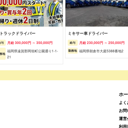
tトラックドライバー
ミキサー車ドライバー
月給 300,000円 ～ 350,000円
月給 230,000円 ～ 250,000円
給与
給与
福岡県遠賀郡岡垣町公園通り1-1-
福岡県朝倉市大庭5388番地2
勤務地
務地
21
ホー
よく
お問
運営
利用