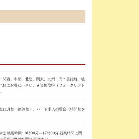
ア：関西、中部、北陸、関東、九州一円＊長距離、地
お気軽にお尋ね下さい。★資格取得（フォークリフト
し
求人の場合は月額（換算額）、パート求人の場合は時間額を
 就業時間1 8時00分～17時00分 就業時間に関
る週所定労働時間の 調整あり