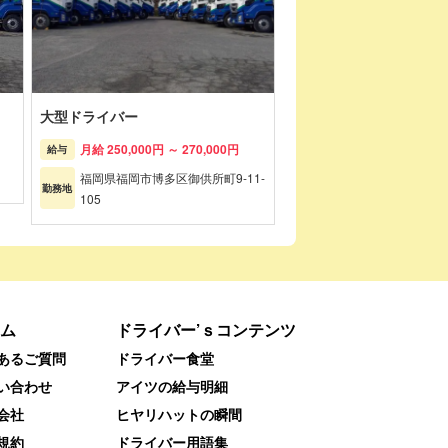
大型ドライバー
月給 250,000円 ～ 270,000円
給与
福岡県福岡市博多区御供所町9-11-
勤務地
105
ム
ドライバー’ｓコンテンツ
あるご質問
ドライバー食堂
い合わせ
アイツの給与明細
会社
ヒヤリハットの瞬間
規約
ドライバー用語集