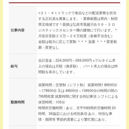
○２ｔ・４ｔトラックで食品などの配送業務を担当
する正社員を募集します。・業務範囲は県内・秋田
県北地域です＊面接は弘前市堀越川合５９－３ ロ
仕事内容
ジスティックスセンター隣の建物にて行います。＊
月収目安額２３万～２６万程度（各種手当含む）
金額は能力に応じて変動 ＊＊＊ 急募 ＊＊＊変更範
囲：変更なし
合計賃金：224,000円～269,000円 ※フルタイム求
給与
人の場合は月額（換算額）、パート求人の場合は時
間額を表示しています。
就業時間：交替制（シフト制） 就業時間1 8時00分
～17時00分 又は 4時00分～13時00分の時間の間の
7時間程度 就業時間に関する特記事項 シフトによる
勤務時間
休憩時間：105分
時間外労働時間：あり、月平均時間外労働時間 20
時間、36協定における特別条項 あり、特別な事
情・期間等 季節的需要により繁忙期にあり。