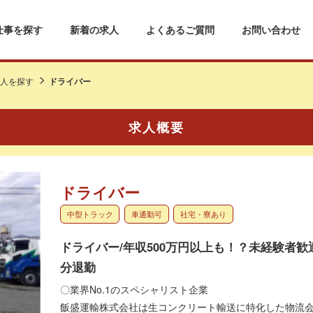
仕事を探す
新着の求人
よくあるご質問
お問い合わせ
人を探す
ドライバー
求人概要
ドライバー
中型トラック
車通勤可
社宅・寮あり
ドライバー/年収500万円以上も！？未経験者歓迎/
分退勤
〇業界No.1のスペシャリスト企業
飯盛運輸株式会社は生コンクリート輸送に特化した物流