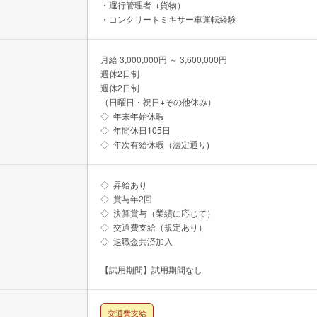
・運行管理者（貨物）
・コンクリートミキサー車運転経験
月給 3,000,000円 ～ 3,600,000円
週休2日制
週休2日制
（日曜日・祝日+その他休み）
◇ 年末年始休暇
◇ 年間休日105日
◇ 年次有給休暇（法定通り)
◇ 昇給あり
◇ 賞与年2回
◇ 決算賞与（業績に応じて）
◇ 交通費支給（規定あり）
◇ 退職金共済加入
【試用期間】試用期間なし
交通費支給