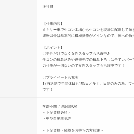
正社員
【仕事内容】
ミキサー車で生コン工場から生コンを現場に配送して頂
運転以外は基本的に機械操作がメインなので、体への負
【ポイント】
〇男性だけでなく女性スタッフも活躍中♪
生コンの積み込みや運搬先での積み下ろしは全てレバー
力仕事が一切ないので女性スタッフも活躍中です！
〇プライベートも充実
17時退勤で年間休日も105日と多く、日勤のみの為、
です！
学歴不問 / 未経験OK
＜下記資格必須＞
・中型自動車免許
＜下記資格・経験をお持ちの方歓迎＞