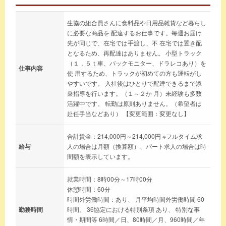
生協の組合員さんに食料品や日用品雑貨など暮らし
に必要な商品を 配達するお仕事です。毎週お届け
先が同じで、在宅では手渡し、不 在宅では置き配
となるため、再配達はありません。 小型トラック
（１．５ｔ車、バックモニター、ドラレコあり）を
仕事内容
使 用するため、トラックが初めての方も運転がし
やすいです。 入社後はひとりで配達できるまで添
乗指導を行います。（１～２か 月）未経験も多数
活躍中です。 転勤は原則ありません。（希望者は
赴任手当などあり） 【変更範囲：変更なし】
合計賃金：214,000円～214,000円 ※フルタイム求
給与
人の場合は月額（換算額）、パート求人の場合は時
間額を表示しています。
就業時間：8時00分～17時00分
休憩時間：60分
時間外労働時間：あり、 月平均時間外労働時間 60
勤務時間
時間、 36協定における特別条項 あり、 特別な事
情・期間等 6時間／日、80時間／月、960時間／年