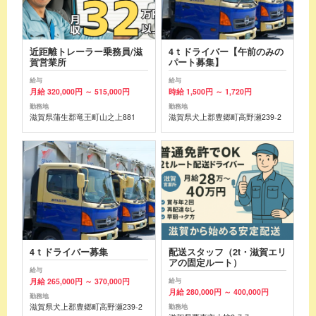
近距離トレーラー乗務員/滋
4ｔドライバー【午前のみの
賀営業所
パート募集】
給与
給与
月給 320,000円 ～ 515,000円
時給 1,500円 ～ 1,720円
勤務地
勤務地
滋賀県蒲生郡竜王町山之上881
滋賀県犬上郡豊郷町高野瀬239-2
4ｔドライバー募集
配送スタッフ（2t・滋賀エリ
アの固定ルート）
給与
月給 265,000円 ～ 370,000円
給与
月給 280,000円 ～ 400,000円
勤務地
滋賀県犬上郡豊郷町高野瀬239-2
勤務地