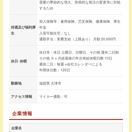
需要の季節的な増大、突発的な発注の変更等に対処
するため
加入保険等：雇用保険、労災保険、健康保険、厚生
待遇及び福利厚
年金
生
入居可能住宅：なし
通勤手当：実費支給（上限あり） 月額 20,000円
休日等：休日 土曜日、日曜日、その他 週休二日制
その他 ６ヶ月経過後の年次有給休暇日数 10日
休日･休暇
週休二日：毎週 ※会社カレンダーによる
年間休日数：120日
勤務地
滋賀県 大津市
アクセス情報
マイカー通勤：可
企業情報
企業名