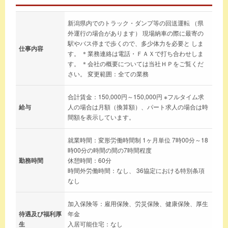
新潟県内でのトラック・ダンプ等の回送運転 （県
外運行の場合があります） 現場納車の際に最寄の
駅やバス停まで歩くので、多少体力を必要と しま
仕事内容
す。 ＊業務連絡は電話・ＦＡＸで打ち合わせしま
す。 ＊会社の概要については当社ＨＰをご覧くだ
さい。 変更範囲：全ての業務
合計賃金：150,000円～150,000円 ※フルタイム求
給与
人の場合は月額（換算額）、パート求人の場合は時
間額を表示しています。
就業時間：変形労働時間制 1ヶ月単位 7時00分～18
時00分の時間の間の7時間程度
勤務時間
休憩時間：60分
時間外労働時間：なし、 36協定における特別条項
なし
加入保険等：雇用保険、労災保険、健康保険、厚生
待遇及び福利厚
年金
生
入居可能住宅：なし