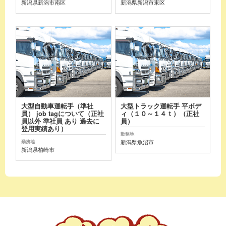
新潟県新潟市南区
新潟県新潟市東区
大型自動車運転手（準社
大型トラック運転手 平ボデ
員） job tagについて（正社
ィ（１０～１４ｔ）（正社
員以外 準社員 あり 過去に
員）
登用実績あり）
勤務地
新潟県魚沼市
勤務地
新潟県柏崎市