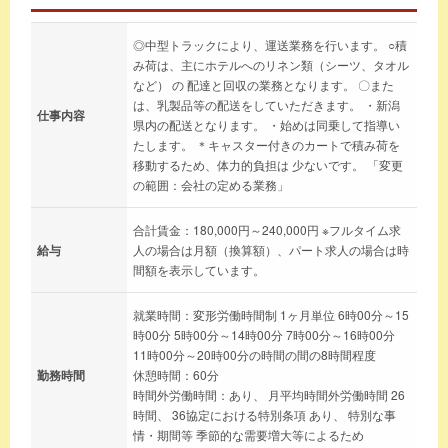
◎中型トラックにより、運送業務を行います。 ○積
み荷は、主にホテルへのリネン類（シーツ、タオル
など） の 配達と回収の業務となります。 〇また
は、乳製品等の配送をしていただきます。 ・新潟
仕事内容
県内の配送となります。 ・始めは同乗して指導い
たします。 ＊キャスター付きのカートで積み荷を
移動するため、体力的負担は 少ないです。 「変更
の範囲：会社の定める業務」
合計賃金：180,000円～240,000円 ※フルタイム求
給与
人の場合は月額（換算額）、パート求人の場合は時
間額を表示しています。
就業時間：変形労働時間制 1ヶ月単位 6時00分～15
時00分 5時00分～14時00分 7時00分～16時00分
11時00分～20時00分の時間の間の8時間程度
勤務時間
休憩時間：60分
時間外労働時間：あり、 月平均時間外労働時間 26
時間、 36協定における特別条項 あり、 特別な事
情・期間等 季節的な需要増大等によるため