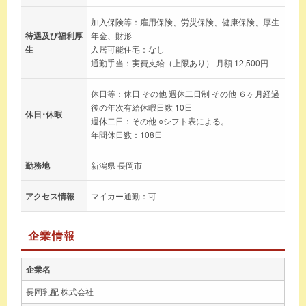
加入保険等：雇用保険、労災保険、健康保険、厚生
待遇及び福利厚
年金、財形
生
入居可能住宅：なし
通勤手当：実費支給（上限あり） 月額 12,500円
休日等：休日 その他 週休二日制 その他 ６ヶ月経過
後の年次有給休暇日数 10日
休日･休暇
週休二日：その他 ○シフト表による。
年間休日数：108日
勤務地
新潟県 長岡市
アクセス情報
マイカー通勤：可
企業情報
企業名
長岡乳配 株式会社