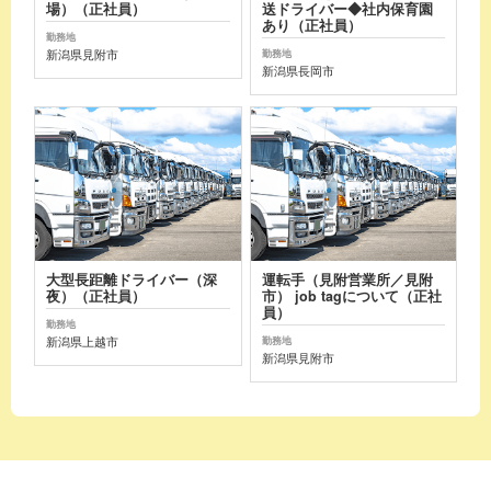
場）（正社員）
送ドライバー◆社内保育園
あり（正社員）
勤務地
新潟県見附市
勤務地
新潟県長岡市
大型長距離ドライバー（深
運転手（見附営業所／見附
夜）（正社員）
市） job tagについて（正社
員）
勤務地
新潟県上越市
勤務地
新潟県見附市