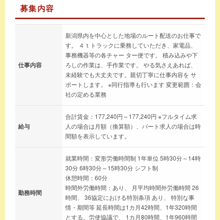
募集内容
新潟県内を中心とした地場のルート配送のお仕事で
す。 ４ｔトラックに乗務していただき、家電品、
事務機器等の各チャー ター便です。 積み込みや下
仕事内容
ろしの作業は、手作業です。 やる気さえあれば、
未経験でも大丈夫です。親切丁寧に仕事内容を サ
ポートします。 ※同行指導も行います 変更範囲：会
社の定める業務
合計賃金：177,240円～177,240円 ※フルタイム求
給与
人の場合は月額（換算額）、パート求人の場合は時
間額を表示しています。
就業時間：変形労働時間制 1年単位 5時30分～14時
30分 6時30分～15時30分 シフト制
休憩時間：60分
時間外労働時間：あり、 月平均時間外労働時間 26
勤務時間
時間、 36協定における特別条項 あり、 特別な事
情・期間等 延長時間は1カ月42時間、1年320時間
とする。労使協議で、 1カ月80時間、1年960時間