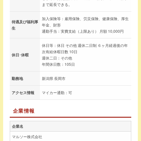
まで延長できる。
加入保険等：雇用保険、労災保険、健康保険、厚生
待遇及び福利厚
年金、財形
生
通勤手当：実費支給（上限あり） 月額 10,000円
休日等：休日 その他 週休二日制 ６ヶ月経過後の年
次有給休暇日数 10日
休日･休暇
週休二日：その他
年間休日数：105日
勤務地
新潟県 長岡市
アクセス情報
マイカー通勤：可
企業情報
企業名
マルソー株式会社