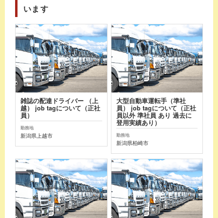
います
雑誌の配達ドライバー （上
大型自動車運転手（準社
越） job tagについて（正社
員） job tagについて（正社
員）
員以外 準社員 あり 過去に
登用実績あり）
勤務地
新潟県上越市
勤務地
新潟県柏崎市