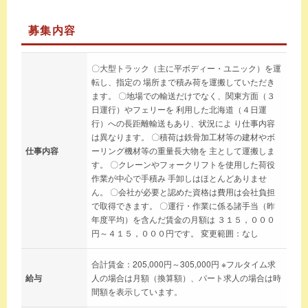
募集内容
〇大型トラック（主に平ボディー・ユニック）を運
転し、指定の 場所まで積み荷を運搬していただき
ます。 〇地場での輸送だけでなく、関東方面（３
日運行）やフェリーを 利用した北海道（４日運
行）への長距離輸送もあり、状況によ り仕事内容
は異なります。 〇積荷は鉄骨加工材等の建材やボ
仕事内容
ーリング機材等の重量長大物を 主として運搬しま
す。 〇クレーンやフォークリフトを使用した荷役
作業が中心で手積み 手卸しはほとんどありませ
ん。 〇会社が必要と認めた資格は費用は会社負担
で取得できます。 〇運行・作業に係る諸手当（昨
年度平均）を含んだ賃金の月額は ３１５，０００
円～４１５，０００円です。 変更範囲：なし
合計賃金：205,000円～305,000円 ※フルタイム求
給与
人の場合は月額（換算額）、パート求人の場合は時
間額を表示しています。