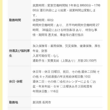
就業時間：変形労働時間制 1年単位 8時00分～17時
00分 運行内容により始業・就業時間は変動しま
す。
勤務時間
休憩時間：60分
時間外労働時間：あり、 月平均時間外労働時間 27
時間、 36協定における特別条項 あり、 特別な事
情・期間等 悪天候、事故等の運行指示
加入保険等：雇用保険、労災保険、健康保険、厚生
待遇及び福利厚
年金、財形
生
入居可能住宅：なし
通勤手当：実費支給（上限あり） 月額 20,150円
休日等：休日 日曜日、祝日、その他 週休二日制 そ
の他 ６ヶ月経過後の年次有給休暇日数 10日
休日･休暇
週休二日：その他 〇会社カレンダーによる 〇お
盆・年末年始・ＧＷ 〇土曜休み月２回程度有
年間休日数：116日
勤務地
新潟県 長岡市