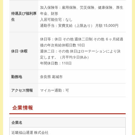
加入保険等：雇用保険、労災保険、健康保険、厚生
待遇及び福利厚
年金、財形
生
入居可能住宅：なし
通勤手当：実費支給（上限あり） 月額 15,000円
休日等：休日 その他 週休二日制 その他 ６ヶ月経過
後の年次有給休暇日数 10日
休日･休暇
週休二日：その他 休日はローテーションにより決
定します。（月平均９日休み）
年間休日数：110日
勤務地
奈良県 葛城市
アクセス情報
マイカー通勤：可
企業情報
企業名
近畿福山通運 株式会社