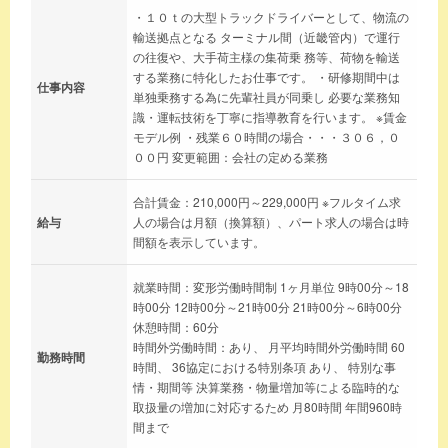
・１０ｔの大型トラックドライバーとして、物流の
輸送拠点となる ターミナル間（近畿管内）で運行
の往復や、大手荷主様の集荷乗 務等、荷物を輸送
する業務に特化したお仕事です。 ・研修期間中は
仕事内容
単独乗務する為に先輩社員が同乗し 必要な業務知
識・運転技術を丁寧に指導教育を行います。 ※賃金
モデル例 ・残業６０時間の場合・・・３０６，０
００円 変更範囲：会社の定める業務
合計賃金：210,000円～229,000円 ※フルタイム求
給与
人の場合は月額（換算額）、パート求人の場合は時
間額を表示しています。
就業時間：変形労働時間制 1ヶ月単位 9時00分～18
時00分 12時00分～21時00分 21時00分～6時00分
休憩時間：60分
時間外労働時間：あり、 月平均時間外労働時間 60
勤務時間
時間、 36協定における特別条項 あり、 特別な事
情・期間等 決算業務・物量増加等による臨時的な
取扱量の増加に対応するため 月80時間 年間960時
間まで