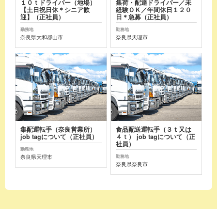
１０ｔドライバー（地場）
集荷・配達ドライバー／未
【土日祝日休＊シニア歓
経験ＯＫ／年間休日１２０
迎】（正社員）
日＊急募（正社員）
勤務地
勤務地
奈良県大和郡山市
奈良県天理市
集配運転手（奈良営業所）
食品配送運転手（３ｔ又は
job tagについて（正社員）
４ｔ） job tagについて（正
社員）
勤務地
奈良県天理市
勤務地
奈良県奈良市