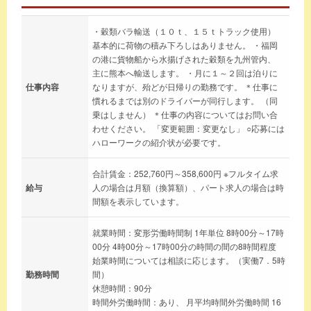
・穀類バラ輸送（１０ｔ、１５ｔトラック使用）
基本的に荷物の積み下ろしはありません。 ・福岡
の港に貨物船から水揚げされた穀類を九州管内、
主に熊本へ輸送します。 ・月に１～２回は泊りに
仕事内容
なりますが、殆どが日帰りの勤務です。 ＊仕事に
慣れるまでは別のドライバーが同行します。 （同
乗はしません） ＊仕事の内容についてはお問い合
わせください。 「変更範囲：変更なし」 ○応募には
ハローワークの紹介状が必要です。
合計賃金：252,760円～358,600円 ※フルタイム求
給与
人の場合は月額（換算額）、パート求人の場合は時
間額を表示しています。
就業時間：変形労働時間制 1年単位 8時00分～17時
00分 4時00分～17時00分の時間の間の8時間程度
始業時間については相談に応じます。（実働7．5時
勤務時間
間）
休憩時間：90分
時間外労働時間：あり、 月平均時間外労働時間 16