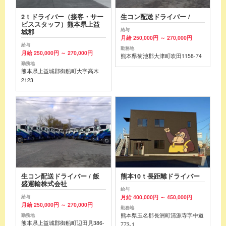
2ｔドライバー（接客・サー
生コン配送ドライバー /
ビススタッフ）熊本県上益
給与
城郡
月給 250,000円 ～ 270,000円
給与
勤務地
月給 250,000円 ～ 270,000円
熊本県菊池郡大津町吹田1158-74
勤務地
熊本県上益城郡御船町大字高木
2123
生コン配送ドライバー / 飯
熊本10ｔ長距離ドライバー
盛運輸株式会社
給与
月給 400,000円 ～ 450,000円
給与
月給 250,000円 ～ 270,000円
勤務地
熊本県玉名郡長洲町清源寺字中道
勤務地
熊本県上益城郡御船町辺田見386-
773-1