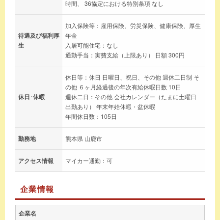
時間、 36協定における特別条項 なし
加入保険等：雇用保険、労災保険、健康保険、厚生
待遇及び福利厚
年金
生
入居可能住宅：なし
通勤手当：実費支給（上限あり） 日額 300円
休日等：休日 日曜日、祝日、その他 週休二日制 そ
の他 ６ヶ月経過後の年次有給休暇日数 10日
休日･休暇
週休二日：その他 会社カレンダー（たまに土曜日
出勤あり） 年末年始休暇・盆休暇
年間休日数：105日
勤務地
熊本県 山鹿市
アクセス情報
マイカー通勤：可
企業情報
企業名