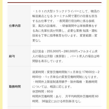
・１０ｔの大型トラックドライバーとして、物流の
輸送拠点となる ターミナル間で運行の往復を担当
するお仕事です。 ・夜間運行宿泊時に係る仮眠
仕事内容
室、風呂の設備有。 ・研修期間中は単独乗務をす
る為に先輩社員が同乗し、必要な業務 知識・運転
技術を丁寧に指導教育を行います。 変更範囲：変
更なし
合計賃金：255,000円～280,000円 ※フルタイム求
給与
人の場合は月額（換算額）、パート求人の場合は時
間額を表示しています。
就業時間：変形労働時間制 1ヶ月単位 17時00分～2
時00分 ・1ヶ月単位の変形労働時間制になります。
・時間外上限規制適用猶予・除外職種 ・勤務時間
勤務時間
については、相談に応じます。
休憩時間：60分
時間外労働時間：あり、 月平均時間外労働時間 60
時間、 36協定における特別条項 なし