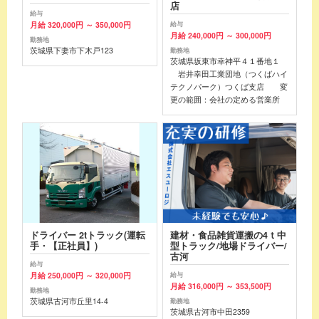
店
給与
月給 320,000円 ～ 350,000円
給与
月給 240,000円 ～ 300,000円
勤務地
茨城県下妻市下木戸123
勤務地
茨城県坂東市幸神平４１番地１
岩井幸田工業団地（つくばハイ
テクノパーク）つくば支店 変
更の範囲：会社の定める営業所
ドライバー 2tトラック(運転
建材・食品雑貨運搬の4ｔ中
手・【正社員】)
型トラック/地場ドライバー/
古河
給与
月給 250,000円 ～ 320,000円
給与
月給 316,000円 ～ 353,500円
勤務地
茨城県古河市丘里14-4
勤務地
茨城県古河市中田2359