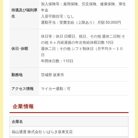
加入保険等：雇用保険、労災保険、健康保険、厚生
待遇及び福利厚
年金
生
入居可能住宅：なし
通勤手当：実費支給（上限あり） 月額 50,000円
休日等：休日 日曜日、祝日、その他 週休二日制 そ
の他 ６ヶ月経過後の年次有給休暇日数 10日
休日･休暇
週休二日：その他 シフト制休日（月平均９～１０
日
年間休日数：110日
勤務地
茨城県 坂東市
アクセス情報
マイカー通勤：可
企業情報
企業名
福山通運 株式会社 いばらき坂東支店