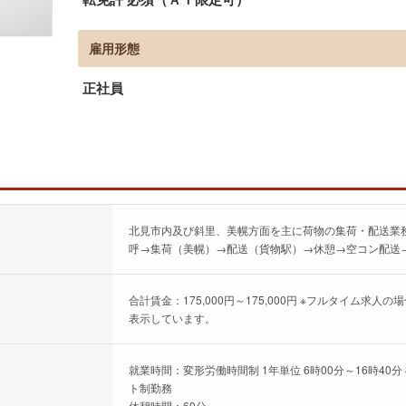
雇用形態
正社員
北見市内及び斜里、美幌方面を主に荷物の集荷・配送業務
呼→集荷（美幌）→配送（貨物駅）→休憩→空コン配送
合計賃金：175,000円～175,000円 ※フルタイム
表示しています。
就業時間：変形労働時間制 1年単位 6時00分～16時40分
ト制勤務
休憩時間：60分