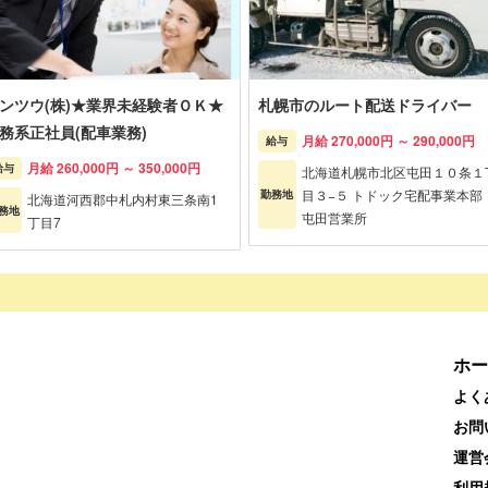
ンツウ(株)★業界未経験者ＯＫ★
札幌市のルート配送ドライバー
務系正社員(配車業務)
月給 270,000円 ～ 290,000円
給与
月給 260,000円 ～ 350,000円
給与
北海道札幌市北区屯田１０条１
目３−５ トドック宅配事業本
勤務地
北海道河西郡中札内村東三条南1
務地
屯田営業所
丁目7
ホー
よく
お問
運営
利用