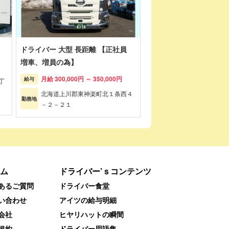
ドライバー 大型 長距離 【正社員
増車、増員の為】
月給 300,000円 ～ 350,000円
給与
丁
部
北海道上川郡東神楽町北１条西４
勤務地
－２－２１
ム
ドライバー’ｓコンテンツ
あるご質問
ドライバー食堂
い合わせ
アイツの給与明細
会社
ヒヤリハットの瞬間
規約
ドライバー用語集