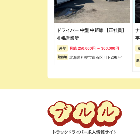
ドライバー 中型 中距離 【正社員】
ナ
札幌営業所
事
月給 250,000円 ～ 300,000円
給与
北海道札幌市白石区川下2067-4
勤務地
勤