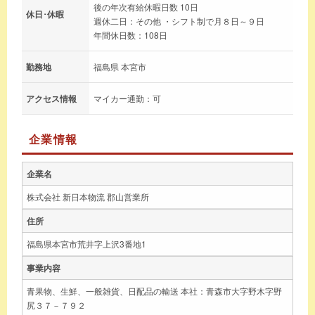
後の年次有給休暇日数 10日
休日･休暇
週休二日：その他 ・シフト制で月８日～９日
年間休日数：108日
勤務地
福島県 本宮市
アクセス情報
マイカー通勤：可
企業情報
企業名
株式会社 新日本物流 郡山営業所
住所
福島県本宮市荒井字上沢3番地1
事業内容
青果物、生鮮、一般雑貨、日配品の輸送 本社：青森市大字野木字野
尻３７－７９２