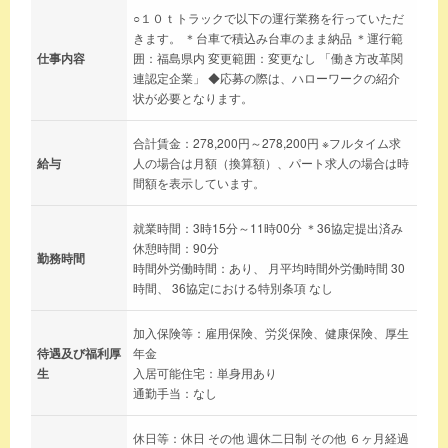
○１０ｔトラックで以下の運行業務を行っていただ
きます。 ＊台車で積込み台車のまま納品 ＊運行範
仕事内容
囲：福島県内 変更範囲：変更なし 「働き方改革関
連認定企業」 ◆応募の際は、ハローワークの紹介
状が必要となります。
合計賃金：278,200円～278,200円 ※フルタイム求
給与
人の場合は月額（換算額）、パート求人の場合は時
間額を表示しています。
就業時間：3時15分～11時00分 ＊36協定提出済み
休憩時間：90分
勤務時間
時間外労働時間：あり、 月平均時間外労働時間 30
時間、 36協定における特別条項 なし
加入保険等：雇用保険、労災保険、健康保険、厚生
待遇及び福利厚
年金
生
入居可能住宅：単身用あり
通勤手当：なし
休日等：休日 その他 週休二日制 その他 ６ヶ月経過