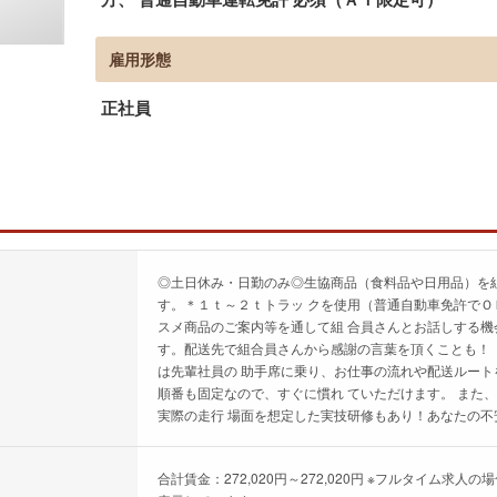
雇用形態
正社員
◎土日休み・日勤のみ◎生協商品（食料品や日用品）を
す。＊１ｔ～２ｔトラッ クを使用（普通自動車免許でＯ
スメ商品のご案内等を通して組 合員さんとお話しする機
す。配送先で組合員さんから感謝の言葉を頂くことも！
は先輩社員の 助手席に乗り、お仕事の流れや配送ルート
順番も固定なので、すぐに慣れ ていただけます。 また
実際の走行 場面を想定した実技研修もあり！あなたの不
合計賃金：272,020円～272,020円 ※フルタイム