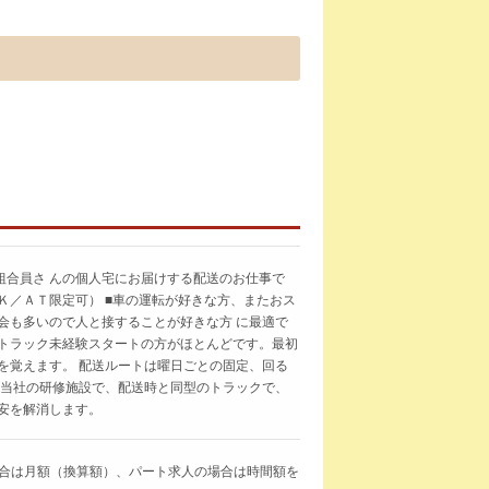
組合員さ んの個人宅にお届けする配送のお仕事で
Ｋ／ＡＴ限定可） ■車の運転が好きな方、またおス
会も多いので人と接することが好きな方 に最適で
 トラック未経験スタートの方がほとんどです。最初
を覚えます。 配送ルートは曜日ごとの固定、回る
、当社の研修施設で、配送時と同型のトラックで、
安を解消します。
求人の場合は月額（換算額）、パート求人の場合は時間額を