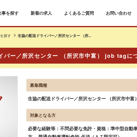
仕事を探す
新着の求人
よくあるご質問
お問い合わせ
を探す
生協の配送ドライバー／所沢センター （所...
バー／所沢センター （所沢市中富） job tag
募集職種
生協の配送ドライバー／所沢センター （所沢市中富） j
対象となる方
必要な経験等：不問必要な免許・資格：準中型自動車
方、 普通自動車運転免許 必須（ＡＴ限定可）