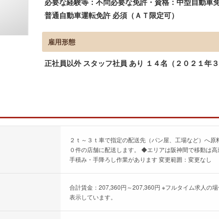
必要な経験等：不問必要な免許・資格：中型自動車免許
普通自動車運転免許 必須（ＡＴ限定可）
雇用形態
正社員以外 スタッフ社員 あり １４名（２０２１年
２ｔ～３ｔ車で指定の配送先（パン屋、工場など）へ原料
０件の店舗に配送します。 ◆エリアは阪神間で移動は高
手積み・手降ろし作業があります 変更範囲：変更なし
合計賃金：207,360円～207,360円 ※フルタイム
表示しています。