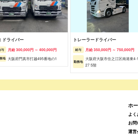
ｔドライバー
トレーラードライバー
月給 300,000円 ～ 400,000円
月給 350,000円 ～ 750,000円
給与
給与
大阪府門真市打越495番地の1
大阪府大阪市住之江区南港東4-1
務地
勤務地
27 5階
ホー
よく
お問
運営