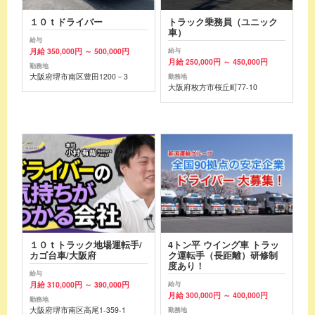
１０ｔドライバー
トラック乗務員（ユニック
車）
給与
月給 350,000円 ～ 500,000円
給与
月給 250,000円 ～ 450,000円
勤務地
大阪府堺市南区豊田1200－3
勤務地
大阪府枚方市桜丘町77-10
１０ｔトラック地場運転手/
4トン平 ウイング車 トラッ
カゴ台車/大阪府
ク運転手（長距離）研修制
度あり！
給与
月給 310,000円 ～ 390,000円
給与
月給 300,000円 ～ 400,000円
勤務地
大阪府堺市南区高尾1-359-1
勤務地