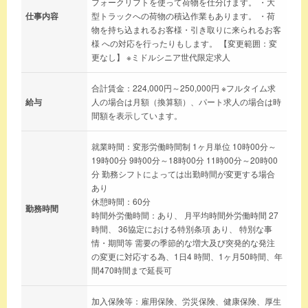
フォークリフトを使って荷物を仕分けます。 ・大
仕事内容
型トラックへの荷物の積込作業もあります。 ・荷
物を持ち込まれるお客様・引き取りに来られるお客
様 への対応を行ったりもします。 【変更範囲：変
更なし】 ※ミドルシニア世代限定求人
合計賃金：224,000円～250,000円 ※フルタイム求
給与
人の場合は月額（換算額）、パート求人の場合は時
間額を表示しています。
就業時間：変形労働時間制 1ヶ月単位 10時00分～
19時00分 9時00分～18時00分 11時00分～20時00
分 勤務シフトによっては出勤時間が変更する場合
あり
休憩時間：60分
勤務時間
時間外労働時間：あり、 月平均時間外労働時間 27
時間、 36協定における特別条項 あり、 特別な事
情・期間等 需要の季節的な増大及び突発的な発注
の変更に対応する為、1日4 時間、1ヶ月50時間、年
間470時間まで延長可
加入保険等：雇用保険、労災保険、健康保険、厚生