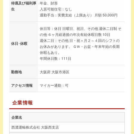
待遇及び福利厚
年金、財形
生
入居可能住宅：なし
通勤手当：実費支給（上限あり） 月額 50,000円
休日等：休日 日曜日、祝日、その他 週休二日制 そ
の他 ６ヶ月経過後の年次有給休暇日数 10日
週休二日：その他 日・祝＋月２～４回のシフトの
休日･休暇
お休みがあります。 ＧＷ・お盆・年末年始の長期
休暇もあり。
年間休日数：111日
勤務地
大阪府 大阪市港区
アクセス情報
マイカー通勤：可
企業情報
企業名
西濃運輸株式会社 大阪西支店