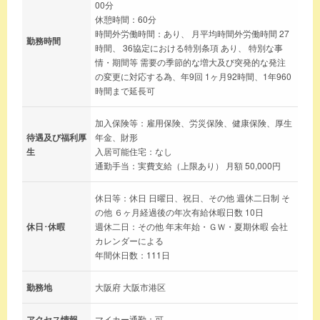
00分
休憩時間：60分
時間外労働時間：あり、 月平均時間外労働時間 27
勤務時間
時間、 36協定における特別条項 あり、 特別な事
情・期間等 需要の季節的な増大及び突発的な発注
の変更に対応する為、年9回 1ヶ月92時間、1年960
時間まで延長可
加入保険等：雇用保険、労災保険、健康保険、厚生
待遇及び福利厚
年金、財形
生
入居可能住宅：なし
通勤手当：実費支給（上限あり） 月額 50,000円
休日等：休日 日曜日、祝日、その他 週休二日制 そ
の他 ６ヶ月経過後の年次有給休暇日数 10日
休日･休暇
週休二日：その他 年末年始・ＧＷ・夏期休暇 会社
カレンダーによる
年間休日数：111日
勤務地
大阪府 大阪市港区
アクセス情報
マイカー通勤：可