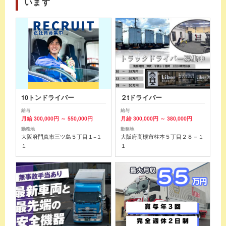
います
10トンドライバー
２tドライバー
給与
給与
月給 300,000円 ～ 550,000円
月給 300,000円 ～ 380,000円
勤務地
勤務地
大阪府門真市三ツ島５丁目１−１
大阪府高槻市柱本５丁目２８－１
１
１