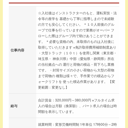
☆入社後はインストラクターのもと、運転実技・法
令等の座学を 基礎から丁寧に指導しまので未経験
の方でも安心してください。 ＊１０人前後のグル
ープで仕事を行っていますので業務がオーバー フ
ローした際はグループ内で助けあうことができま
す。 ＊必要な資格の内、未取得のものは入社後に
取得していただきます ※免許取得費用補助制度あり
仕事内容
・大型トラック（１０ｔ）を使用し関東（東京都・
埼玉県・ 神奈川県）中部（愛知県・静岡県）所在
の当社拠点への 運行と荷物の積込・荷下ろし業務
です。 ・封筒サイズの小さい荷物から大型の荷物
まで荷物の 種類は様々で、手作業での積込からフ
ォークリフトを 使った積込作業があります。 【変
更範囲：変更なし】
合計賃金：320,000円～380,000円 ※フルタイム求
給与
人の場合は月額（換算額）、パート求人の場合は時
間額を表示しています。
就業時間：変形労働時間制 1年単位 17時00分～2時