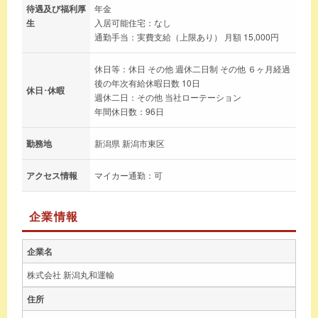
待遇及び福利厚
年金
生
入居可能住宅：なし
通勤手当：実費支給（上限あり） 月額 15,000円
休日等：休日 その他 週休二日制 その他 ６ヶ月経過
後の年次有給休暇日数 10日
休日･休暇
週休二日：その他 当社ローテーション
年間休日数：96日
勤務地
新潟県 新潟市東区
アクセス情報
マイカー通勤：可
企業情報
企業名
株式会社 新潟丸和運輸
住所