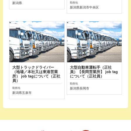
新潟県
勤務地
新潟県新潟市中央区
大型トラックドライバー
大型自動車運転手（正社
（地場／本社又は東港営業
員）【長岡営業所】 job tag
所） job tagについて（正社
について（正社員）
員）
勤務地
新潟県長岡市
勤務地
新潟県五泉市