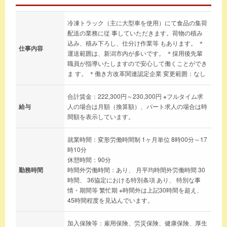
冷凍トラック（主に大型車を使用）にて食品の集荷
配送の業務に従 事していただきます。荷物の積み
込み、積み下ろし、仕分け作業等 もあります。 ＊
仕事内容
運送範囲は、新潟市内が多いです。 ＊採用後先輩
職員が指導いたしますので安心して働くことができ
ま す。 ＊働き方改革関連認定企業 変更範囲：なし
合計賃金：222,300円～230,300円 ※フルタイム求
給与
人の場合は月額（換算額）、パート求人の場合は時
間額を表示しています。
就業時間：変形労働時間制 1ヶ月単位 8時00分～17
時10分
休憩時間：90分
勤務時間
時間外労働時間：あり、 月平均時間外労働時間 30
時間、 36協定における特別条項 あり、 特別な事
情・期間等 繁忙期 ※時間外は上記30時間を超え、
45時間程度を見込んでいます。
加入保険等：雇用保険、労災保険、健康保険、厚生