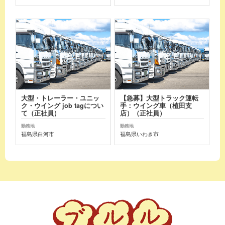
大型・トレーラー・ユニッ
【急募】大型トラック運転
ク・ウイング job tagについ
手：ウイング車（植田支
て（正社員）
店）（正社員）
勤務地
勤務地
福島県白河市
福島県いわき市