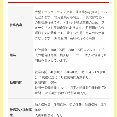
大型トラック（ウィング車）運送業務を担当してい
ただきます。 地元企業から埼玉、千葉北部などへ
の貸切運行便です。 パレット輸送業務のため、フ
仕事内容
ォークリフト積卸作業があります。 月曜日から金
曜日までの乗務です。 決まった荷主さんのお仕事
になります。 変更範囲：会社の定める業務
合計賃金：190,000円～280,000円 ※フルタイム求
給与
人の場合は月額（換算額）、パート求人の場合は時
間額を表示しています。
就業時間：4時00分～13時00分 8時30分～17時30
分 ＊業務状況により就業時間変動あり。
勤務時間
休憩時間：60分
時間外労働時間：あり、 月平均時間外労働時間 70
時間、 36協定における特別条項 なし
加入保険等：雇用保険、労災保険、健康保険、厚生
待遇及び福利厚
年金
生
入居可能住宅：なし