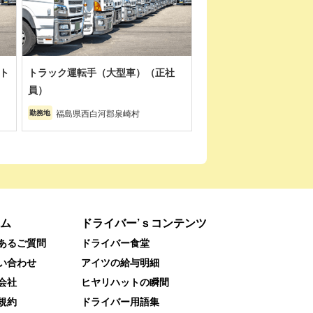
ト
トラック運転手（大型車）（正社
員）
福島県西白河郡泉崎村
勤務地
ム
ドライバー’ｓコンテンツ
あるご質問
ドライバー食堂
い合わせ
アイツの給与明細
会社
ヒヤリハットの瞬間
規約
ドライバー用語集