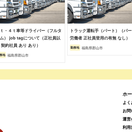
ｔ・４ｔ車等ドライバー（フルタ
トラック運転手（パート）（パー
ム） job tagについて（正社員以
労働者 正社員登用の有無 なし）
 契約社員 あり あり）
福島県郡山市
勤務地
福島県郡山市
務地
ホー
よく
お問
運営
利用