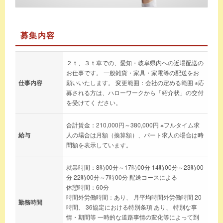
募集内容
２ｔ、３ｔ車での、愛知・岐阜県内への近場配送の
お仕事です。 一般雑貨・家具・家電等の配送をお
仕事内容
願いいたします。 変更範囲：会社の定める範囲 ※応
募される方は、ハローワークから「紹介状」の交付
を受けてく ださい。
合計賃金：210,000円～380,000円 ※フルタイム求
給与
人の場合は月額（換算額）、パート求人の場合は時
間額を表示しています。
就業時間：8時00分～17時00分 14時00分～23時00
分 22時00分～7時00分 配送コースによる
休憩時間：60分
時間外労働時間：あり、 月平均時間外労働時間 20
勤務時間
時間、 36協定における特別条項 あり、 特別な事
情・期間等 一時的な道路事情の変化等によって到