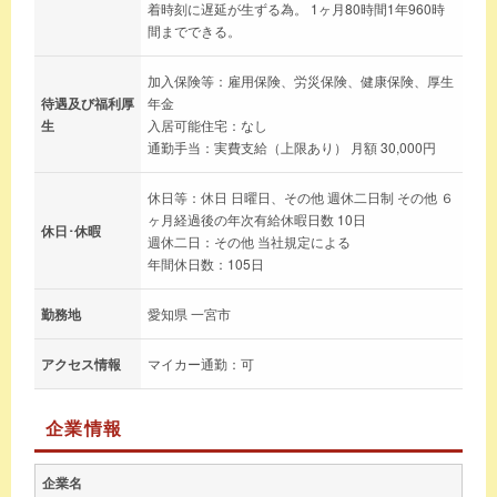
着時刻に遅延が生ずる為。 1ヶ月80時間1年960時
間までできる。
加入保険等：雇用保険、労災保険、健康保険、厚生
待遇及び福利厚
年金
生
入居可能住宅：なし
通勤手当：実費支給（上限あり） 月額 30,000円
休日等：休日 日曜日、その他 週休二日制 その他 ６
ヶ月経過後の年次有給休暇日数 10日
休日･休暇
週休二日：その他 当社規定による
年間休日数：105日
勤務地
愛知県 一宮市
アクセス情報
マイカー通勤：可
企業情報
企業名