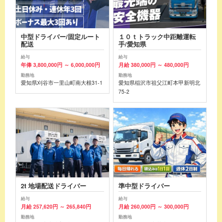
中型ドライバー/固定ルート
１０ｔトラック中距離運転
配送
手/愛知県
給与
給与
年俸 3,800,000円 ～ 6,000,000円
月給 380,000円 ～ 480,000円
勤務地
勤務地
愛知県刈谷市一里山町南大根31-1
愛知県稲沢市祖父江町本甲新明北
75-2
2t 地場配送ドライバー
準中型ドライバー
給与
給与
月給 257,620円 ～ 265,840円
月給 260,000円 ～ 300,000円
勤務地
勤務地