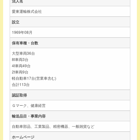
法人名
愛東運輸株式会社
設立
1969年08月
保有車種・台数
大型車両36台
8t車両3台
4t車両49台
2t車両9台
軽自動車17台(営業車含む)
合計113台
認証取得
Ｇマーク、健康経営
輸送品目・事業内容
自動車部品、工業製品、精密機器、一般雑貨など
ホームページ