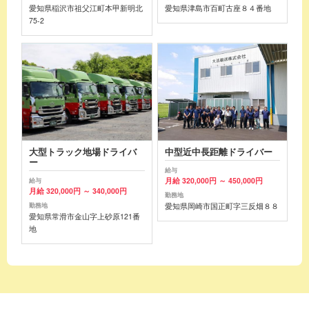
愛知県稲沢市祖父江町本甲新明北
愛知県津島市百町古座８４番地
75-2
大型トラック地場ドライバ
中型近中長距離ドライバー
ー
給与
月給 320,000円 ～ 450,000円
給与
月給 320,000円 ～ 340,000円
勤務地
愛知県岡崎市国正町字三反畑８８
勤務地
愛知県常滑市金山字上砂原121番
地