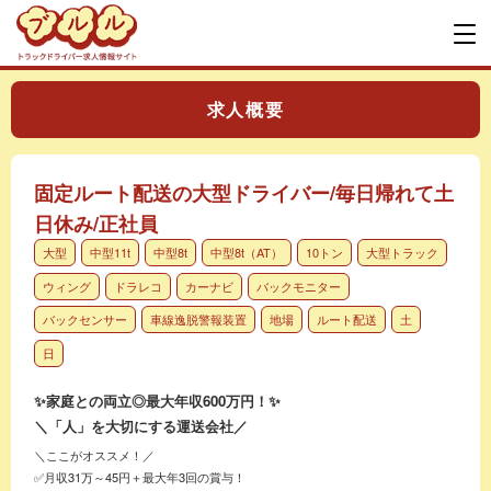
求人概要
固定ルート配送の大型ドライバー/毎日帰れて土
日休み/正社員
大型
中型11t
中型8t
中型8t（AT）
10トン
大型トラック
ウィング
ドラレコ
カーナビ
バックモニター
バックセンサー
車線逸脱警報装置
地場
ルート配送
土
日
✨家庭との両立◎最大年収600万円！✨
＼「人」を大切にする運送会社／
＼ここがオススメ！／
✅月収31万～45円＋最大年3回の賞与！