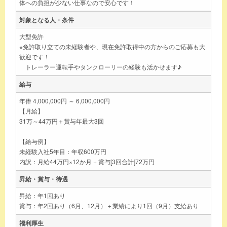
体への負担が少ない仕事なので安心です！
対象となる人・条件
大型免許
※免許取り立ての未経験者や、現在免許取得中の方からのご応募も大
歓迎です！
トレーラー運転手やタンクローリーの経験も活かせます♪
給与
年俸 4,000,000円 ～ 6,000,000円
【月給】
31万～44万円＋賞与年最大3回
【給与例】
未経験入社5年目：年収600万円
内訳：月給44万円×12か月 + 賞与[3回合計]72万円
昇給・賞与・待遇
昇給：年1回あり
賞与：年2回あり（6月、12月）＋業績により1回（9月）支給あり
福利厚生