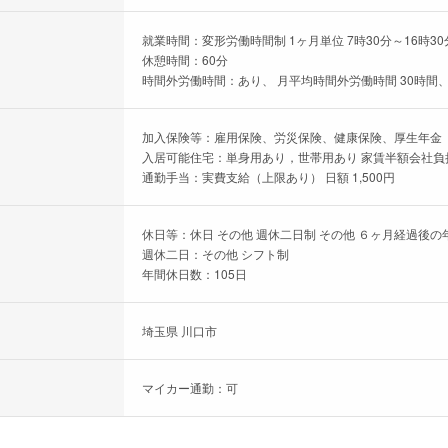
就業時間：変形労働時間制 1ヶ月単位 7時30分～16時30
休憩時間：60分
時間外労働時間：あり、 月平均時間外労働時間 30時間、
加入保険等：雇用保険、労災保険、健康保険、厚生年金
入居可能住宅：単身用あり，世帯用あり 家賃半額会社負
通勤手当：実費支給（上限あり） 日額 1,500円
休日等：休日 その他 週休二日制 その他 ６ヶ月経過後の
週休二日：その他 シフト制
年間休日数：105日
埼玉県 川口市
マイカー通勤：可