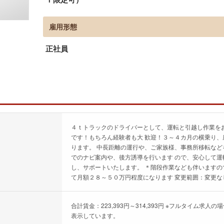
雇用形態
正社員
４ｔトラックのドライバーとして、運転と引越し作業を
です！もちろん経験者も大 歓迎！３～４カ月の横乗り、
ります。 中長距離の運行や、ご家族様、事務所移転など
でのナビ案内や、後方誘導を行います ので、安心して運
し、サポートいたします。 ＊階段作業なども伴いますの
て月額２８～５０万円程度になります 変更範囲：変更な
合計賃金：223,393円～314,393円 ※フルタイム
表示しています。