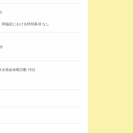
分
 36協定における特別条項 なし
担
年次有給休暇日数 10日