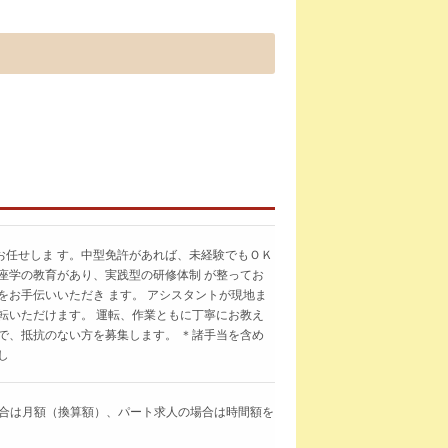
お任せしま す。中型免許があれば、未経験でもＯＫ
座学の教育があり、実践型の研修体制 が整ってお
をお手伝いいただき ます。 アシスタントが現地ま
転いただけます。 運転、作業ともに丁寧にお教え
で、抵抗のない方を募集します。 ＊諸手当を含め
し
求人の場合は月額（換算額）、パート求人の場合は時間額を