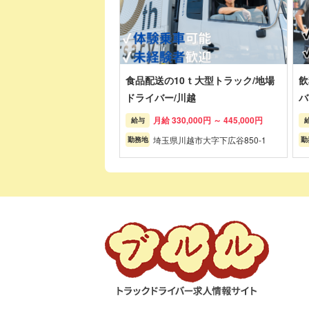
食品配送の10ｔ大型トラック/地場
飲
ドライバー/川越
バ
月給 330,000円 ～ 445,000円
給与
埼玉県川越市大字下広谷850-1
勤務地
勤