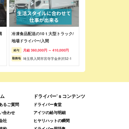
構
冷凍食品配送の10ｔ大型トラック/
地場ドライバー/入間
月給 360,000円 ～ 410,000円
給与
埼玉県入間市宮寺字金井沢52-1
勤務地
ム
ドライバー’ｓコンテンツ
あるご質問
ドライバー食堂
い合わせ
アイツの給与明細
会社
ヒヤリハットの瞬間
規約
ドライバー用語集