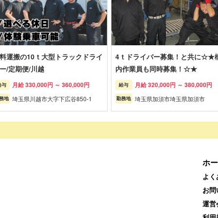
料運搬の10ｔ大型トラックドライ
4ｔドライバー募集！と共に☆★
ー/定期便/川越
内作業員も同時募集！☆★
月給 330,000円 ～ 360,000円
月給 320,000円 ～ 380,000円
給与
給与
埼玉県川越市大字下広谷850-1
埼玉県加須市埼玉県加須市
務地
勤務地
ホー
よく
お問
運営
利用