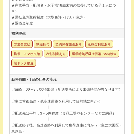
★家族手当（配偶者・お子様18歳未満の扶養している子１人につ
き）
★運転免許取得制度（大型免許・けん引免許）
★退職金制度
福利厚生
交通費支給
制服貸与
契約保養施設あり
退職金制度あり
携帯・スマホ支給
表彰制度あり
睡眠時無呼吸症候群(SAS)検査
脳ドック検査
勤務時間・1日の仕事の流れ
〇am5：00～8：00頃出発（配送場所により出発時間が異なります）
⇩
〇主に首都高速・他高速道路を利用して目的地に向かう
⇩
〇配送先は平均：3～5件程度（食品工場やセンターなどに納品）
⇩
〇配送終了後、高速道路を利用して集荷倉庫に向かう（主に大田区・
東扇島）