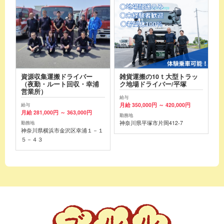
資源収集運搬ドライバー
雑貨運搬の10ｔ大型トラッ
（夜勤・ルート回収・幸浦
ク地場ドライバー/平塚
営業所）
給与
月給 350,000円 ～ 420,000円
給与
月給 281,000円 ～ 363,000円
勤務地
神奈川県平塚市片岡412-7
勤務地
神奈川県横浜市金沢区幸浦１－１
５－４３