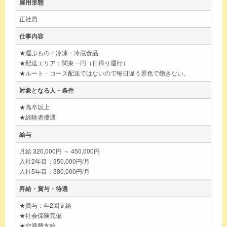
雇用形態
正社員
仕事内容
★運ぶもの：冷凍・冷蔵食品
★配送エリア：関東一円（日帰り運行）
★ルート・コース配送ではないので毎日違う景色で飽きない。
対象となる人・条件
★高卒以上
★経験者優遇
給与
月給 320,000円 ～ 450,000円
入社2年目：350,000円/月
入社5年目：380,000円/月
昇給・賞与・待遇
★賞与：年2回支給
★社会保険完備
★交通費支給