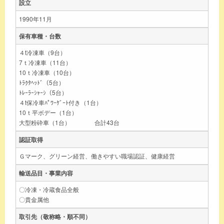
設立
1990年11月
保有車種・台数
４t冷凍車（9台）
7ｔ冷凍車（11台）
10ｔ冷凍車（10台）
ﾄﾗｸﾀﾍｯﾄﾞ（5台）
ﾄﾚｰﾗｰｼｬｰｼ（5台）
４t保冷車ﾊﾟﾜｰｹﾞｰﾄ付き（1台）
10ｔ平ボデー（1台）
大型粉砕車（1台） 合計43台
認証取得
Ｇマーク、グリーン経営、働きやすい職場認証、健康経営
輸送品目・事業内容
〇冷凍・冷蔵食品全般
〇貴金属他
取引先（敬称略・順不同）