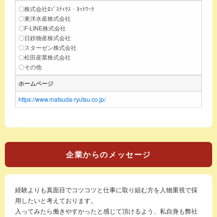
〇株式会社ﾛｼﾞｽﾃｨｸｽ・ﾈｯﾄﾜｰｸ
〇東洋水産株式会社
〇F-LINE株式会社
〇日鉄物産株式会社
〇スターゼン株式会社
〇松田産業株式会社
〇その他
ホームページ
https://www.matsuda-ryutsu.co.jp/
企業からのメッセージ
経験よりも真面目でコツコツと仕事に取り組む方を人物重視で採
用したいと考えております。
入ってみたら働きやすかったと感じて頂けるよう、私自身も弊社