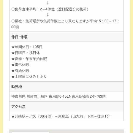
⇩
〇集荷倉庫平均：2～4件位（翌日配送分の集荷）
⇩
〇帰社：集荷場所や集荷件数により異なりますが平均15：00～17：
00頃
休日･休暇
★年間休日：105日
★日曜日・祝日休
★夏季・年末年始休暇
★慶弔休暇
★有給休暇
★土曜日に休みもあり
勤務地
神奈川県 川崎市川崎区 東扇島6-15LN東扇島物流ｾﾝﾀｰ内3階
アクセス
★川崎駅～バス（30分位）～東扇島（山九前）下車～徒歩1分