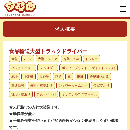
求人概要
食品輸送大型トラックドライバー
大型
7トン
大型トラック
冷蔵・冷凍
ドラレコ
バックモニター
ジョロダー
ボディープリント(デザイントラック)
地場
中距離
長距離
陸送
日
祝日
希望日休める
車通勤可
無料駐車場あり
シャワールームあり
仮眠室あり
社宅・寮あり
男女トイレ別
オリジナルユニフォーム
★未経験での入社大歓迎です。
★離職率が低い
★手積み作業を伴いますが配送件数が少なく長続きしやすい職場
です。