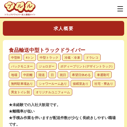
求人概要
食品輸送中型トラックドライバー
中型8t
4トン
中型トラック
冷蔵・冷凍
ドラレコ
バックモニター
ジョロダー
ボディープリント(デザイントラック)
地場
中距離
陸送
日
祝日
希望日休める
車通勤可
無料駐車場あり
シャワールームあり
仮眠室あり
社宅・寮あり
男女トイレ別
オリジナルユニフォーム
★未経験での入社大歓迎です。
★離職率が低い
★手積み作業を伴いますが配送件数が少なく長続きしやすい職場
です。