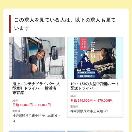
この求人を見ている人は、以下の求人も見て
います
海上コンテナドライバー 大
10t・15tの大型中距離ルート
型牽引ドライバー 横浜港
配送ドライバー
東京港
給与
月給 340,000円 ～ 370,000円
給与
日給 12,863円 ～ 12,863円
勤務地
神奈川県厚木市上依知372
勤務地
神奈川県横浜市中区かもめ町６－
３