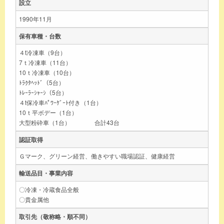
設立
1990年11月
保有車種・台数
４t冷凍車（9台）
7ｔ冷凍車（11台）
10ｔ冷凍車（10台）
ﾄﾗｸﾀﾍｯﾄﾞ（5台）
ﾄﾚｰﾗｰｼｬｰｼ（5台）
４t保冷車ﾊﾟﾜｰｹﾞｰﾄ付き（1台）
10ｔ平ボデー（1台）
大型粉砕車（1台） 合計43台
認証取得
Ｇマーク、グリーン経営、働きやすい職場認証、健康経営
輸送品目・事業内容
〇冷凍・冷蔵食品全般
〇貴金属他
取引先（敬称略・順不同）