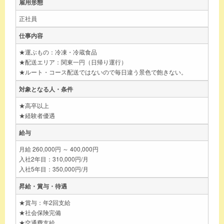
雇用形態
正社員
仕事内容
★運ぶもの：冷凍・冷蔵食品
★配送エリア：関東一円（日帰り運行）
★ルート・コース配送ではないので毎日違う景色で飽きない。
対象となる人・条件
★高卒以上
★経験者優遇
給与
月給 260,000円 ～ 400,000円
入社2年目：310,000円/月
入社5年目：350,000円/月
昇給・賞与・待遇
★賞与：年2回支給
★社会保険完備
★交通費支給