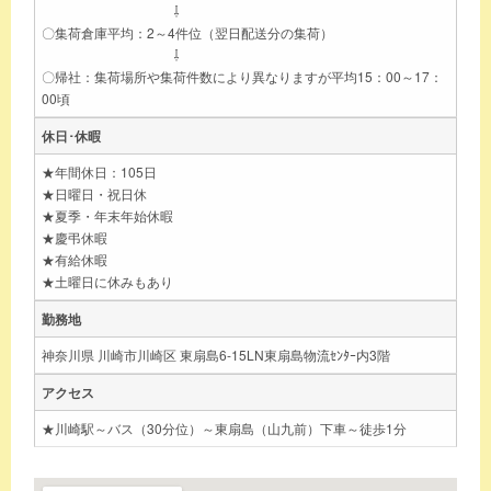
⇩
〇集荷倉庫平均：2～4件位（翌日配送分の集荷）
⇩
〇帰社：集荷場所や集荷件数により異なりますが平均15：00～17：
00頃
休日･休暇
★年間休日：105日
★日曜日・祝日休
★夏季・年末年始休暇
★慶弔休暇
★有給休暇
★土曜日に休みもあり
勤務地
神奈川県 川崎市川崎区 東扇島6-15LN東扇島物流ｾﾝﾀｰ内3階
アクセス
★川崎駅～バス（30分位）～東扇島（山九前）下車～徒歩1分