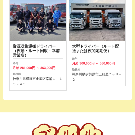
資源収集運搬ドライバー
大型ドライバー（ルート配
（夜勤・ルート回収・幸浦
送または夜間定期便）
営業所）
給与
月給 300,000円 ～ 350,000円
給与
月給 281,000円 ～ 363,000円
勤務地
神奈川県伊勢原市上粕屋７８８－
勤務地
神奈川県横浜市金沢区幸浦１－１
２
５－４３