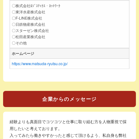
〇株式会社ﾛｼﾞｽﾃｨｸｽ・ﾈｯﾄﾜｰｸ
〇東洋水産株式会社
〇F-LINE株式会社
〇日鉄物産株式会社
〇スターゼン株式会社
〇松田産業株式会社
〇その他
ホームページ
https://www.matsuda-ryutsu.co.jp/
企業からのメッセージ
経験よりも真面目でコツコツと仕事に取り組む方を人物重視で採
用したいと考えております。
入ってみたら働きやすかったと感じて頂けるよう、私自身も弊社