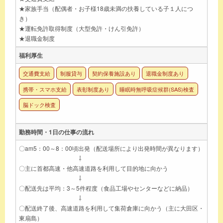
★家族手当（配偶者・お子様18歳未満の扶養している子１人につ
き）
★運転免許取得制度（大型免許・けん引免許）
★退職金制度
福利厚生
交通費支給
制服貸与
契約保養施設あり
退職金制度あり
携帯・スマホ支給
表彰制度あり
睡眠時無呼吸症候群(SAS)検査
脳ドック検査
勤務時間・1日の仕事の流れ
〇am5：00～8：00頃出発（配送場所により出発時間が異なります）
⇩
〇主に首都高速・他高速道路を利用して目的地に向かう
⇩
〇配送先は平均：3～5件程度（食品工場やセンターなどに納品）
⇩
〇配送終了後、高速道路を利用して集荷倉庫に向かう（主に大田区・
東扇島）