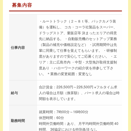
募集内容
・ルートトラック（２～８ｔ等、バックカメラ装
備）を運転し、 コカ・コーラ社製品をスーパー、
ドラッグストア、量販店等 決まったエリアの得意
先に納品する。 ・自動販売機のセットアップ業務
（製品の補充や価格設定など） ・試用期間中は先
仕事内容
輩に同乗して仕事を覚えてもらいます。 ・研修制
度がありますので安心してご応募ください。 ・エ
リア：主に広島市内 ・中型・大型免許取得支援制
度あり ・ハローワークの紹介状を持参して下さ
い。 ＊業務の変更範囲：変更なし
合計賃金：226,500円～226,500円 ※フルタイム求
給与
人の場合は月額（換算額）、パート求人の場合は時
間額を表示しています。
就業時間：7時00分～16時00分
休憩時間：60分
勤務時間
時間外労働時間：あり、 月平均時間外労働時間 40
時間、 36協定における特別条項 なし