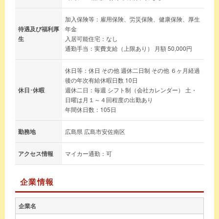
加入保険等：雇用保険、労災保険、健康保険、厚生
待遇及び福利厚
年金
生
入居可能住宅：なし
通勤手当：実費支給（上限あり） 月額 50,000円
休日等：休日 その他 週休二日制 その他 ６ヶ月経過
後の年次有給休暇日数 10日
休日･休暇
週休二日：毎週 シフト制（会社カレンダー） 土・
日曜は月１～４回程度の出勤あり
年間休日数：105日
勤務地
広島県 広島市安佐南区
アクセス情報
マイカー通勤：可
企業情報
企業名