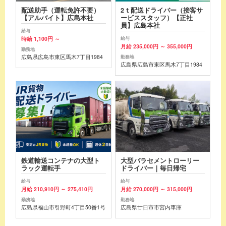
配送助手（運転免許不要）
2ｔ配送ドライバー（接客サ
【アルバイト】広島本社
ービススタッフ）【正社
員】広島本社
給与
時給 1,100円 ～
給与
月給 235,000円 ～ 355,000円
勤務地
広島県広島市東区馬木7丁目1984
勤務地
広島県広島市東区馬木7丁目1984
鉄道輸送コンテナの大型ト
大型バラセメントローリー
ラック運転手
ドライバー｜毎日帰宅
給与
給与
月給 210,910円 ～ 275,410円
月給 270,000円 ～ 315,000円
勤務地
勤務地
広島県福山市引野町4丁目50番1号
広島県廿日市市宮内車庫