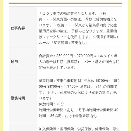
＊１０ｔ車での輸送業務となります。 ・往
路・・・関東方面への輸送。 荷物は貸切貨物とな
ります。 ・復路・・・関東から福島県内向けの生
仕事内容
活用品全般の輸送。 手積みとなりますが、重量物
はフォークリフトを使用 します。 労働条件明示の
ルール 「変更範囲：変更なし」
合計賃金：250,000円～270,000円 ※フルタイム求
給与
人の場合は月額（換算額）、パート求人の場合は時
間額を表示しています。
就業時間：変形労働時間制 1年単位 1時00分～10時
00分 8時00分～17時00分 通常は、（1）の時間で
す。（但し、荷主等の状況により変更の場 合があ
勤務時間
ります）
休憩時間：70分
時間外労働時間：あり、 月平均時間外労働時間 40
時間、 36協定における特別条項 なし
加入保険等：雇用保険、労災保険、健康保険、厚生