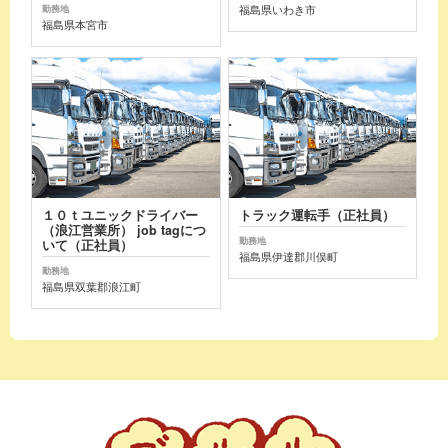
福島県いわき市
勤務地
福島県本宮市
１０ｔユニックドライバー
トラック運転手（正社員）
（浪江営業所） job tagにつ
勤務地
いて（正社員）
福島県伊達郡川俣町
勤務地
福島県双葉郡浪江町