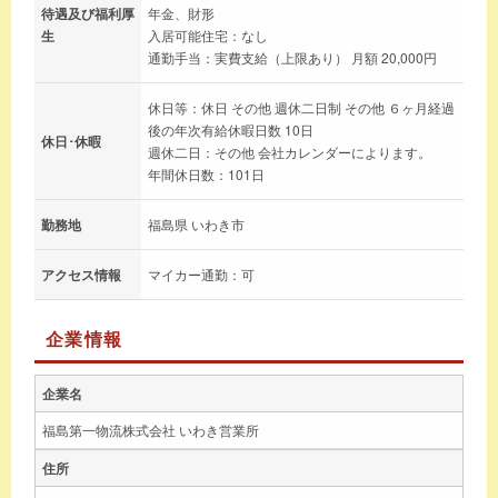
待遇及び福利厚
年金、財形
生
入居可能住宅：なし
通勤手当：実費支給（上限あり） 月額 20,000円
休日等：休日 その他 週休二日制 その他 ６ヶ月経過
後の年次有給休暇日数 10日
休日･休暇
週休二日：その他 会社カレンダーによります。
年間休日数：101日
勤務地
福島県 いわき市
アクセス情報
マイカー通勤：可
企業情報
企業名
福島第一物流株式会社 いわき営業所
住所