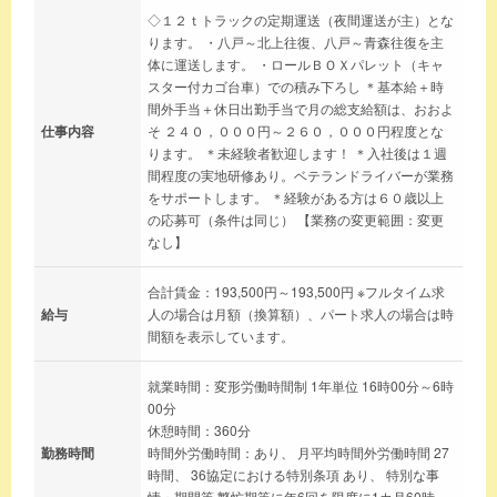
◇１２ｔトラックの定期運送（夜間運送が主）とな
ります。 ・八戸～北上往復、八戸～青森往復を主
体に運送します。 ・ロールＢＯＸパレット（キャ
スター付カゴ台車）での積み下ろし ＊基本給＋時
間外手当＋休日出勤手当で月の総支給額は、おおよ
仕事内容
そ ２４０，０００円～２６０，０００円程度とな
ります。 ＊未経験者歓迎します！ ＊入社後は１週
間程度の実地研修あり。ベテランドライバーが業務
をサポートします。 ＊経験がある方は６０歳以上
の応募可（条件は同じ） 【業務の変更範囲：変更
なし】
合計賃金：193,500円～193,500円 ※フルタイム求
給与
人の場合は月額（換算額）、パート求人の場合は時
間額を表示しています。
就業時間：変形労働時間制 1年単位 16時00分～6時
00分
休憩時間：360分
勤務時間
時間外労働時間：あり、 月平均時間外労働時間 27
時間、 36協定における特別条項 あり、 特別な事
情・期間等 繁忙期等に年6回を限度に1カ月60時