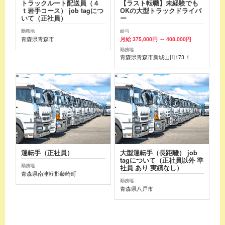
トラックルート配送員（４
【ラスト転職】未経験でも
ｔ岩手コース） job tagにつ
OKの大型トラックドライバ
いて（正社員）
ー
勤務地
給与
青森県青森市
月給 375,000円 ～ 408,000円
勤務地
青森県青森市新城山田173-1
運転手（正社員）
大型運転手（長距離） job
tagについて（正社員以外 準
勤務地
社員 あり 実績なし）
青森県南津軽郡藤崎町
勤務地
青森県八戸市