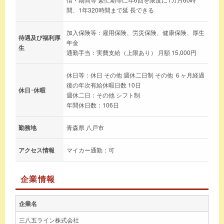
間、1年320時間まで延 長できる
加入保険等：雇用保険、労災保険、健康保険、厚生
待遇及び福利厚
年金
生
通勤手当：実費支給（上限あり） 月額 15,000円
休日等：休日 その他 週休二日制 その他 ６ヶ月経過
後の年次有給休暇日数 10日
休日･休暇
週休二日：その他 シフト制
年間休日数：106日
勤務地
青森県 八戸市
アクセス情報
マイカー通勤：可
企業情報
企業名
三八五ライン株式会社