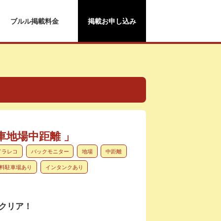
ブルル掲載料金
掲載お申し込み
車地場中距離 」
ドラレコ
バックモニター
地場
中距離
料駐車場あり
インタンクあり
でクリア！