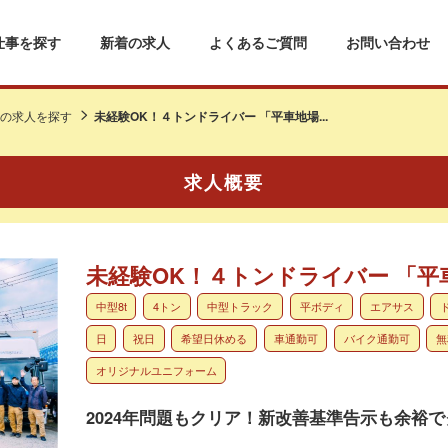
仕事を探す
新着の求人
よくあるご質問
お問い合わせ
の求人を探す
未経験OK！４トンドライバー 「平車地場...
求人概要
未経験OK！４トンドライバー 「平
中型8t
4トン
中型トラック
平ボディ
エアサス
日
祝日
希望日休める
車通勤可
バイク通勤可
無
オリジナルユニフォーム
2024年問題もクリア！新改善基準告示も余裕