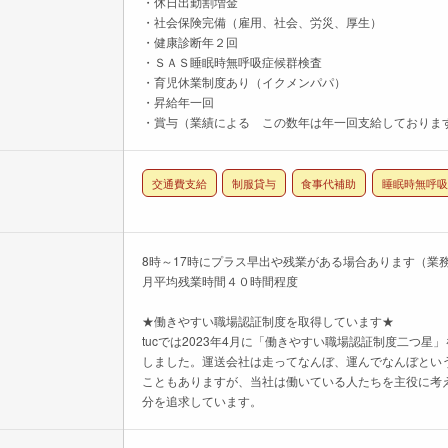
・休日出勤割増金
・社会保険完備（雇用、社会、労災、厚生）
・健康診断年２回
・ＳＡＳ睡眠時無呼吸症候群検査
・育児休業制度あり（イクメンパパ）
・昇給年一回
・賞与（業績による この数年は年一回支給しておりま
交通費支給
制服貸与
食事代補助
睡眠時無呼吸症
8時～17時にプラス早出や残業がある場合あります（業
月平均残業時間４０時間程度
★働きやすい職場認証制度を取得しています★
tucでは2023年4月に「働きやすい職場認証制度二つ星
しました。運送会社は走ってなんぼ、運んでなんぼとい
こともありますが、当社は働いている人たちを主役に考
分を追求しています。