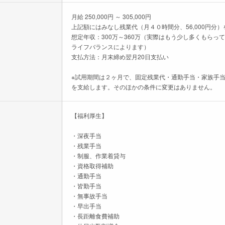
月給 250,000円 ～ 305,000円
上記額にはみなし残業代（月４０時間分、56,000円分
想定年収：300万～360万（実際はもう少し多くもら
ライフバランスによります）
支払方法：月末締め翌月20日支払い
※試用期間は２ヶ月で、固定残業代・通勤手当・家族手
を支給します。そのほかの条件に変更はありません。
【福利厚生】
・深夜手当
・残業手当
・制服、作業着貸与
・資格取得補助
・通勤手当
・皆勤手当
・無事故手当
・早出手当
・長距離食費補助