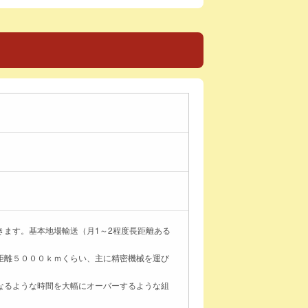
きます。基本地場輸送（月1～2程度長距離ある
距離５０００ｋｍくらい、主に精密機械を運び
なるような時間を大幅にオーバーするような組