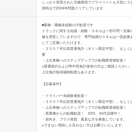
しっかり管理された労働環境でプライベートも大切にで
現時点で2024年問題クリアしています。
■業種・職種未経験の方歓迎です
トラックに関する知識・経験・スキルは一切不問！先輩
修を用意していますので、専門知識やスキルは一切必要
してご応募いただけます。
・２００７年以前普通免許（８トン限定中型）、もしく
要
・上位車種へのステップアップでの転職希望者歓迎！
※普通免許および準中型免許保有の方はご相談ください
上位免許取得補助制度もあります。
【応募条件】
・ドライバー未経験者歓迎！
・２００７年以前普通免許（８トン限定中型）、もしく
・上位車種へのステップアップでの転職希望者歓迎！
・異業種からの転職歓迎！ 30代、40代活躍中！
・前向き、プラス発想、素直な方を募集しています。
※できない理由しか言わない方はお断りいたします。