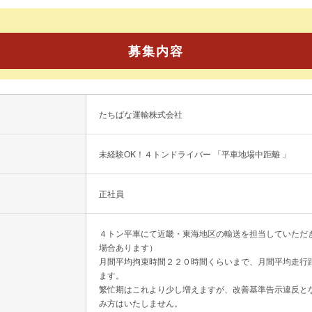
募集内容
たちばな運輸株式会社
未経験OK！４トンドライバー 「平車地場中距離 」
正社員
４トン平車にて近畿・東海地区の輸送を担当していただ
場合あります）
月間平均拘束時間２２０時間くらいまで、月間平均走行
ます。
繁忙期はこれより少し増えますが、改善基準告示違反と
み方はいたしません。