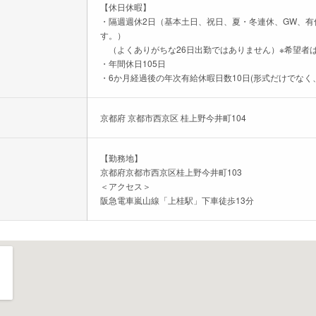
【休日休暇】
・隔週週休2日（基本土日、祝日、夏・冬連休、GW、
す。）
（よくありがちな26日出勤ではありません）※希望者
・年間休日105日
・6か月経過後の年次有給休暇日数10日(形式だけでなく
京都府 京都市西京区 桂上野今井町104
【勤務地】
京都府京都市西京区桂上野今井町103
＜アクセス＞
阪急電車嵐山線「上桂駅」下車徒歩13分