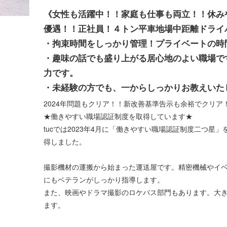
《女性も活躍中！！家庭も仕事も両立！！休み
優遇！！正社員！４トン平車地場中距離ドライ
・拘束時間をしっかり管理！プライベートの時
・趣味の話でも盛り上がる居心地のよい職場で
力です。
・未経験の方でも、一からしっかりお教えいた
2024年問題もクリア！！新改善基準告示も余裕でクリア
★働きやすい職場認証制度を取得しています★
tucでは2023年4月に「働きやすい職場認証制度二つ星」
得しました。
撮影機材の運搬から始まった運送屋です。精密機械やイ
にもベテランがしっかり指導します。
また、映画やドラマ撮影のロケバス部門もあります。大
ます。