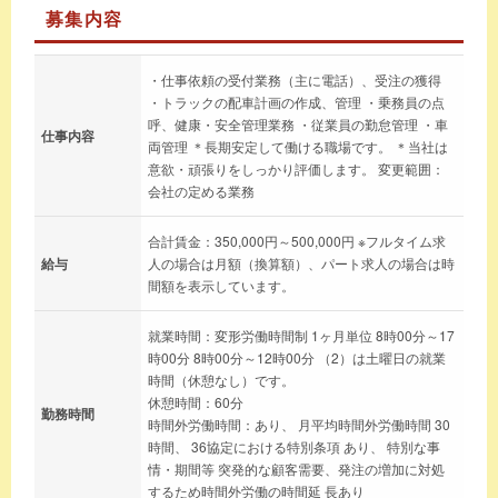
募集内容
・仕事依頼の受付業務（主に電話）、受注の獲得
・トラックの配車計画の作成、管理 ・乗務員の点
呼、健康・安全管理業務 ・従業員の勤怠管理 ・車
仕事内容
両管理 ＊長期安定して働ける職場です。 ＊当社は
意欲・頑張りをしっかり評価します。 変更範囲：
会社の定める業務
合計賃金：350,000円～500,000円 ※フルタイム求
給与
人の場合は月額（換算額）、パート求人の場合は時
間額を表示しています。
就業時間：変形労働時間制 1ヶ月単位 8時00分～17
時00分 8時00分～12時00分 （2）は土曜日の就業
時間（休憩なし）です。
休憩時間：60分
勤務時間
時間外労働時間：あり、 月平均時間外労働時間 30
時間、 36協定における特別条項 あり、 特別な事
情・期間等 突発的な顧客需要、発注の増加に対処
するため時間外労働の時間延 長あり