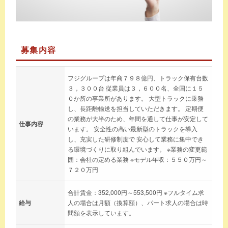
募集内容
フジグループは年商７９８億円、トラック保有台数
３，３００台 従業員は３，６００名、全国に１５
０か所の事業所があります。 大型トラックに乗務
し、長距離輸送を担当していただきます。 定期便
の業務が大半のため、年間を通して仕事が安定して
仕事内容
います。 安全性の高い最新型のトラックを導入
し、充実した研修制度で 安心して業務に集中でき
る環境づくりに取り組んでいます。 ※業務の変更範
囲：会社の定める業務 ※モデル年収：５５０万円～
７２０万円
合計賃金：352,000円～553,500円 ※フルタイム求
給与
人の場合は月額（換算額）、パート求人の場合は時
間額を表示しています。