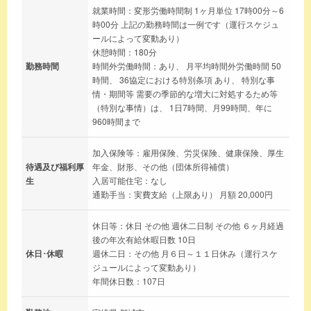
就業時間：変形労働時間制 1ヶ月単位 17時00分～6
時00分 上記の勤務時間は一例です（運行スケジュ
ールによって変動あり）
休憩時間：180分
勤務時間
時間外労働時間：あり、 月平均時間外労働時間 50
時間、 36協定における特別条項 あり、 特別な事
情・期間等 需要の季節的な増大に対処するため等
（特別な事情）は、 1日7時間、月99時間、年に
960時間まで
加入保険等：雇用保険、労災保険、健康保険、厚生
待遇及び福利厚
年金、財形、その他（団体所得補償）
生
入居可能住宅：なし
通勤手当：実費支給（上限あり） 月額 20,000円
休日等：休日 その他 週休二日制 その他 ６ヶ月経過
後の年次有給休暇日数 10日
休日･休暇
週休二日：その他 月６日～１１日休み（運行スケ
ジュールによって変動あり）
年間休日数：107日